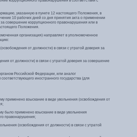
шение коррупционного правонарушения в соответствии с
ормацию, указанную в пункте 12 настоящего Положения, в
ение 10 рабочих дней со дня принятия акта о применении
ия за совершение коррупционного правонарушения или в
настоящего Положения.
номоченная организация) направляет в уполномоченное
ацию:
 (освобождения от должности) в связи с утратой доверия за
дения от должности) в связи с утратой доверия за совершение
рганом Российской Федерации, или аналог
 соответствующего иностранного государства (для
рому применено взыскание в виде увольнения (освобождения от
я;
ому было применено взыскание в виде увольнения
ого правонарушения;
льнения (освобождения от должности) в связи с утратой