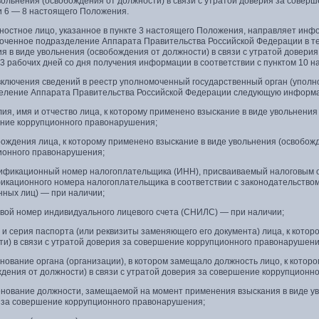
вольнения (освобождения от должности) в связи с утратой доверия за совер
и 6 — 8 настоящего Положения.
ностное лицо, указанное в пункте 3 настоящего Положения, направляет инф
оченное подразделение Аппарата Правительства Российской Федерации в теч
я в виде увольнения (освобождения от должности) в связи с утратой довер
 3 рабочих дней со дня получения информации в соответствии с пунктом 10 
 включения сведений в реестр уполномоченный государственный орган (упол
еление Аппарата Правительства Российской Федерации следующую информ
ия, имя и отчество лица, к которому применено взыскание в виде увольнения
ние коррупционного правонарушения;
рождения лица, к которому применено взыскание в виде увольнения (освобож
ионного правонарушения;
тификационный номер налогоплательщика (ИНН), присваиваемый налоговым о
икационного номера налогоплательщика в соответствии с законодательством
нных лиц) — при наличии;
овой номер индивидуального лицевого счета (СНИЛС) — при наличии;
 и серия паспорта (или реквизиты заменяющего его документа) лица, к кото
ти) в связи с утратой доверия за совершение коррупционного правонарушени
нование органа (организации), в котором замещало должность лицо, к котор
ждения от должности) в связи с утратой доверия за совершение коррупционн
енование должности, замещаемой на момент применения взыскания в виде уво
 за совершение коррупционного правонарушения;