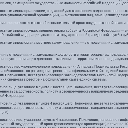
ии лиц, замещавших государственные должности Российской Федерации, до
ностным лицом организации, созданной для выполнения задач, поставленны
нием уполномоченной организации), — в отношении лиц, замещавших должнос
ения направляются в высший исполнительный орган государственной власти 
ностным лицом государственного органа субъекта Российской Федерации — 
а Российской Федерации, должности государственной гражданской службы су
ностным лицом органа местного самоуправления — в отношении лиц, замещ
ения в отношении лиц, замещавших должности в территориальных подраздел
оченную организацию должностным лицом ее территориального подразделе
ностное лицо уполномоченного подразделения Аппарата Правительства Росси
на обязанность по размещению реестра на официальном сайте единой систем
им Положением, несет установленную законодательством Российской Федер
ния сведений в реестре на официальном сайте единой системы.
тное лицо, указанное в пункте 3 настоящего Положения, несет установленн
венность за достоверность, полноту и своевременность направления сведен
кой Федерации.
тное лицо, указанное в пункте 4 настоящего Положения, несет установленн
венность за достоверность, полноту и своевременность направления сведен
ацию).
ностное лицо, указанное в пункте 4 настоящего Положения, направляет инф
оченный государственный орган (уполномоченную организацию) в течение 10