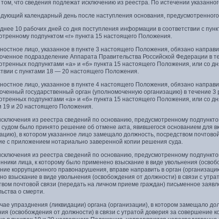
 том, что сведения подлежат исключению из реестра. По истечении указанног
ледующий календарный день после наступления основания, предусмотренного
зднее 10 рабочих дней со дня поступления информации в соответствии с пун
отренному подпунктом «г» пункта 15 настоящего Положения.
ностное лицо, указанное в пункте 3 настоящего Положения, обязано направи
оченное подразделение Аппарата Правительства Российской Федерации в теч
отренных подпунктами «а» и «б» пункта 15 настоящего Положения, или со д
ствии с пунктами 18 — 20 настоящего Положения.
ностное лицо, указанное в пункте 4 настоящего Положения, обязано направи
оченный государственный орган (уполномоченную организацию) в течение 3 
тренных подпунктами «а» и «б» пункта 15 настоящего Положения, или со дн
и 19 и 20 настоящего Положения.
 исключения из реестра сведений по основанию, предусмотренному подпункто
 судом было принято решение об отмене акта, явившегося основанием для вк
ацию), в котором указанное лицо замещало должность, посредством почтово
ие с приложением нотариально заверенной копии решения суда.
 исключения из реестра сведений по основанию, предусмотренному подпункто
нники лица, к которому было применено взыскание в виде увольнения (освобо
ние коррупционного правонарушения, вправе направить в орган (организацию
но взыскание в виде увольнения (освобождения от должности) в связи с утр
твом почтовой связи (передать на личном приеме граждан) письменное заяв
ьства о смерти.
учае упразднения (ликвидации) органа (организации), в котором замещало до
ния (освобождения от должности) в связи с утратой доверия за совершение