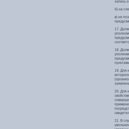
запись о
б) на с
в) не по
предусм
17. Долж
уполном
предусм
соответ
18. Долж
уполном
предусмо
пунктам
19. Для
которого
(организ
заявлен
20. Для
свойстве
соверше
примене
посредс
свидетел
21. В сл
увольне