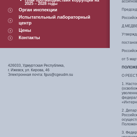
План противодействия коррупции на
ассигно
2025 – 2028 годы
Орган инспекции
Председ
Испытательный лабораторный
Российс
центр
Д.МЕДВ
Цены
Утвержд
Контакты
постано
Российс
от 5 мар
426033, Удмуртская Республика,
ПОЛОЖ
г. Ижевск, ул. Кирова, 46
Электронная почта: fgus@cgeudm.su
О РЕЕС
1. Наст
(освобож
уволенны
федерал
«Интерн
2. Депа
Российс
осущест
Положен
3. Феде