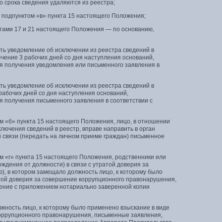
о срока сведения удаляются из реестра;
 подпунктом «в» пункта 15 настоящего Положения;
ктами 17 и 21 настоящего Положения — по основанию,
ть уведомление об исключении из реестра сведений в
ение 3 рабочих дней со дня наступления оснований,
ня получения уведомления или письменного заявления в
ть уведомление об исключении из реестра сведений в
рабочих дней со дня наступления оснований,
я получения письменного заявления в соответствии с
м «б» пункта 15 настоящего Положения, лицо, в отношении
лючения сведений в реестр, вправе направить в орган
й связи (передать на личном приеме граждан) письменное
м «г» пункта 15 настоящего Положения, родственники или
ждения от должности) в связи с утратой доверия за
), в котором замещало должность лицо, к которому было
атой доверия за совершение коррупционного правонарушения,
ление с приложением нотариально заверенной копии
лжность лицо, к которому было применено взыскание в виде
 коррупционного правонарушения, письменные заявления,