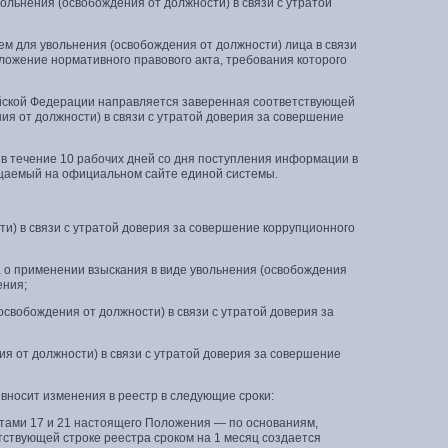
вольнения (освобождения от должности) в связи с утратой
 для увольнения (освобождения от должности) лица в связи
ложение нормативного правового акта, требования которого
йской Федерации направляется заверенная соответствующей
ия от должности) в связи с утратой доверия за совершение
в течение 10 рабочих дней со дня поступления информации в
ещаемый на официальном сайте единой системы.
ти) в связи с утратой доверия за совершение коррупционного
а о применении взыскания в виде увольнения (освобождения
ения;
освобождения от должности) в связи с утратой доверия за
ия от должности) в связи с утратой доверия за совершение
носит изменения в реестр в следующие сроки:
нктами 17 и 21 настоящего Положения — по основаниям,
ствующей строке реестра сроком на 1 месяц создается