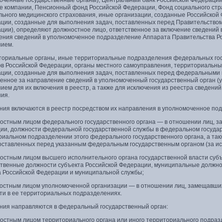
оченные государственные органы), Центральный банк Российской Федерации,
е компании, Пенсионный фонд Российской Федерации, Фонд социального ст
льного медицинского страхования, иные организации, созданные Российской
ации, созданные для выполнения задач, поставленных перед Правительство
ции), определяют должностное лицо, ответственное за включение сведений в
ения сведений в уполномоченное подразделение Аппарата Правительства Ро
ием.
иториальные органы, иные территориальные подразделения федеральных гос
ов Российской Федерации, органы местного самоуправления, территориальн
ации, созданные для выполнения задач, поставленных перед федеральными 
венное за направление сведений в уполномоченный государственный орган (
ем для их включения в реестр, а также для исключения из реестра сведений
ия.
ения включаются в реестр посредством их направления в уполномоченное по
ностным лицом федерального государственного органа — в отношении лиц, 
ии, должности федеральной государственной службы в федеральном государс
риальном подразделении этого федерального государственного органа, а так
поставленных перед указанным федеральным государственным органом (за и
ностным лицом высшего исполнительного органа государственной власти су
ственные должности субъекта Российской Федерации, муниципальные должнос
а Российской Федерации и муниципальной службы;
ностным лицом уполномоченной организации — в отношении лиц, замещавших
ти в ее территориальных подразделениях.
ения направляются в федеральный государственный орган:
ностным лицом территориального органа или иного территориального подраз