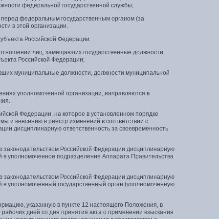
лжности федеральной государственной службы;
х перед федеральным государственным органом (за
ти в этой организации.
субъекта Российской Федерации:
в отношении лиц, замещавших государственные должности
бъекта Российской Федерации;
авших муниципальные должности, должности муниципальной
ениях уполномоченной организации, направляются в
ния.
йской Федерации, на которое в установленном порядке
ы и внесению в реестр изменений в соответствии с
ации дисциплинарную ответственность за своевременность
ую законодательством Российской Федерации дисциплинарную
ий в уполномоченное подразделение Аппарата Правительства
ую законодательством Российской Федерации дисциплинарную
ий в уполномоченный государственный орган (уполномоченную
ормацию, указанную в пункте 12 настоящего Положения, в
 рабочих дней со дня принятия акта о применении взыскания