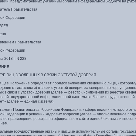
ваний, предусмотренных указанным органам в федеральном бюджете на руков
атель Правительства
кой Федерации
ЕДЕВ
ено
влением Правительства
кой Федерации
та 2018 г. N 228
ЕНИЕ
ТРЕ ЛИЦ, УВОЛЕННЫХ В СВЯЗИ С УТРАТОЙ ДОВЕРИЯ
оящее Положение определяет порядок включения сведений о лице, к котором
дения от должности) в связи с утратой доверия за совершение коррупционно
х в связи с утратой доверия (далее — реестр), исключения из реестра све
ьной государственной информационной системы в области государственной
ет» (далее — единая система).
ртамент Правительства Российской Федерации, к сфере ведения которого от
кой Федерации в решении кадровых вопросов (далее — уполномоченное подр
вляет размещение реестра на официальном сайте единой системы и внесение
ием.
ральные государственные органы и высшие исполнительные органы государс