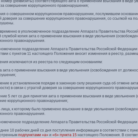
и номер (реквизиты) соответствующего акта о применении взыскания в виде у
 за совершение коррупционного правонарушения;
ения о совершенном коррупционном правонарушении, послужившем основанием
ой доверия за совершение коррупционного правонарушения, со ссылкой на по
рушены.
овременно в уполномоченное подразделение Аппарата Правительства Росси
 службой копия акта о применении взыскания в виде увольнения (освобожден
ионного правонарушения.
лномоченное подразделение Аппарата Правительства Российской Федерации 
ствии с пунктом 11 настоящего Положения вносит изменения в реестр, разм
дения исключаются из реестра по следующим основаниям:
а акта о применении взыскания в виде увольнения (освобождения от должнос
рушения;
ление в установленном порядке в законную силу решения суда об отмене акт
ости) в связи с утратой доверия за совершение коррупционного правонаруш
ение 5 лет со дня принятия акта о применении взыскания в виде увольнения (
ние коррупционного правонарушения;
ь лица, к которому было применено взыскание в виде увольнения (освобожден
ионного правонарушения.
лномоченное подразделение Аппарата Правительства Российской Федерации в
зднее 10 рабочих дней со дня поступления информации в соответствии с пу
мотренным
подпунктами «а»
и
«б» пункта 15
настоящего Положения. В соответ