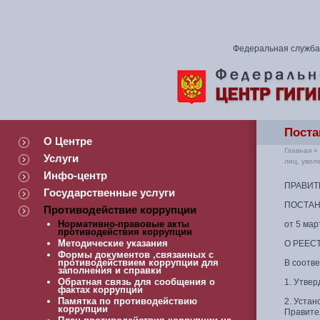
Федеральная служба 
Поста
О Центре
Главная
»
Услуги
лиц, увол
Инфо-центр
ПРАВИТ
Государственные услуги
ПОСТА
Противодействие коррупции
Нормативно-правовые акты
от 5 мар
противодействия коррупции
Методические указания
О РЕЕС
Формы документов ,связанных с
противодействием коррупции для
В соотв
заполнения и справки
Обратная связь для сообщения о
1. Утвер
фактах коррупции
Памятка по противодействию
2. Уста
коррупции
Правите