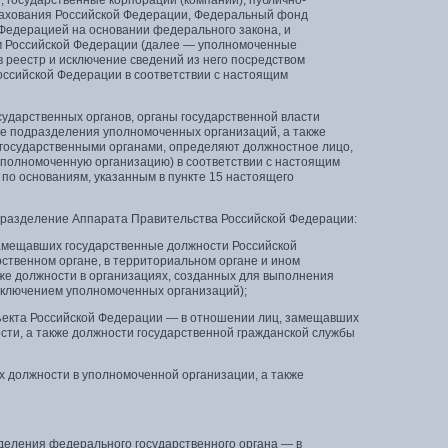
 государственные корпорации (компании), публично-
рахования Российской Федерации, Федеральный фонд
 Федерацией на основании федерального закона, и
м Российской Федерации (далее — уполномоченные
 реестр и исключение сведений из него посредством
ссийской Федерации в соответствии с настоящим
ударственных органов, органы государственной власти
ые подразделения уполномоченных организаций, а также
государственными органами, определяют должностное лицо,
уполномоченную организацию) в соответствии с настоящим
 по основаниям, указанным в пункте 15 настоящего
дразделение Аппарата Правительства Российской Федерации:
замещавших государственные должности Российской
твенном органе, в территориальном органе и ином
же должности в организациях, созданных для выполнения
сключением уполномоченных организаций);
бъекта Российской Федерации — в отношении лиц, замещавших
ти, а также должности государственной гражданской службы
 должности в уполномоченной организации, а также
деления федерального государственного органа — в