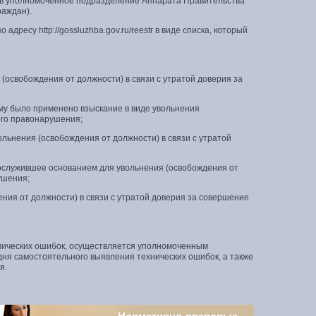
о в уполномоченное подразделение Аппарата Правительства
раждан).
ресу http://gossluzhba.gov.ru/reestr в виде списка, который
 (освобождения от должности) в связи с утратой доверия за
ому было применено взыскание в виде увольнения
ого правонарушения;
льнения (освобождения от должности) в связи с утратой
послужившее основанием для увольнения (освобождения от
ушения;
ения от должности) в связи с утратой доверия за совершение
хнических ошибок, осуществляется уполномоченным
ня самостоятельного выявления технических ошибок, а также
я.