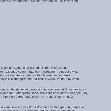
одство и управление в сфере установленных функций.
у было применено взыскание в виде увольнения
го правонарушения (далее — сведения), в реестр лиц,
дений, размещения реестра на официальном сайте
 службы в информационно-телекоммуникационной сети
носится обеспечение реализации полномочий Правительства
азделение Аппарата Правительства Российской Федерации),
 в реестр изменений в соответствии с настоящим
твенной власти субъектов Российской Федерации (далее —