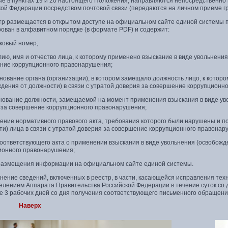
ые в пунктах 19 и 20 настоящего Положения, направляются непосредственн
кой Федерации посредством почтовой связи (передаются на личном приеме г
тр размещается в открытом доступе на официальном сайте единой системы по ад
ован в алфавитном порядке (в формате PDF) и содержит:
ковый номер;
ию, имя и отчество лица, к которому применено взыскание в виде увольнения
ние коррупционного правонарушения;
нование органа (организации), в котором замещало должность лицо, к котор
ждения от должности) в связи с утратой доверия за совершение коррупционн
енование должности, замещаемой на момент применения взыскания в виде уво
 за совершение коррупционного правонарушения;
жение нормативного правового акта, требования которого были нарушены и 
ти) лица в связи с утратой доверия за совершение коррупционного правонар
соответствующего акта о применении взыскания в виде увольнения (освобожд
ионного правонарушения;
 размещения информации на официальном сайте единой системы.
енение сведений, включенных в реестр, в части, касающейся исправления те
елением Аппарата Правительства Российской Федерации в течение суток со д
ие 3 рабочих дней со дня получения соответствующего письменного обращени
Наверх