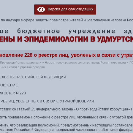
Версия для слабовидящих
по надзору в сфере защиты прав потребителей и благополучия человека Ро
новление 228 о реестре лиц, уволеных в связи с утр
Противодействие коррупции
»
Нормативно-правовые акты противодействия коррупции
»
П
еных в связи с утратой доверия
ЕЛЬСТВО РОССИЙСКОЙ ФЕДЕРАЦИИ
НОВЛЕНИЕ
та 2018 г. N 228
ТРЕ ЛИЦ, УВОЛЕННЫХ В СВЯЗИ С УТРАТОЙ ДОВЕРИЯ
етствии со статьей 15 Федерального закона «О противодействии коррупции» 
дить прилагаемое Положение о реестре лиц, уволенных в связи с утратой дов
новить, что реализация полномочий, предусмотренных настоящим постановле
льством Российской Федерации предельной численности работников федера