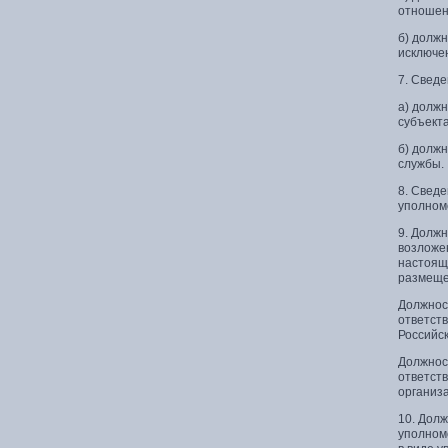
отношен
б) долж
исключе
7. Свед
а) долж
субъект
б) долж
службы.
8. Свед
уполном
9. Долж
возложе
настоящ
размеще
Должнос
ответст
Российс
Должнос
ответст
организ
10. Долж
уполном