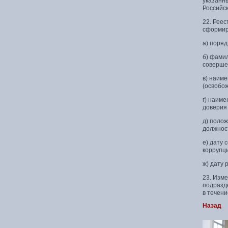
указанн
Российс
22. Реес
сформир
а) поряд
б) фамил
соверше
в) наиме
(освобо
г) наим
доверия
д) поло
должнос
е) дату 
коррупц
ж) дату
23. Изм
подразд
в течен
Назад