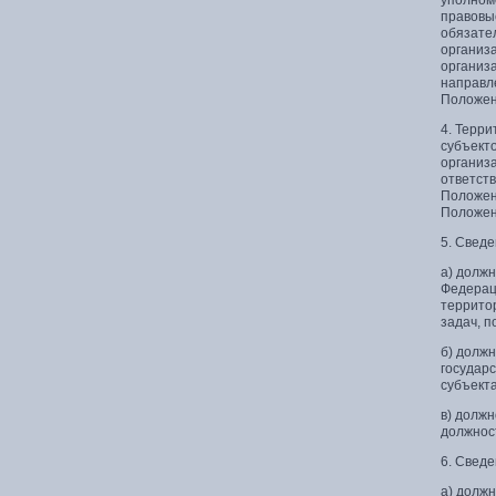
уполном
правовы
обязате
организ
организа
направл
Положен
4. Терр
субъект
организ
ответст
Положени
Положен
5. Свед
а) долж
Федерац
террито
задач, 
б) долж
государ
субъект
в) долж
должнос
6. Свед
а) долж