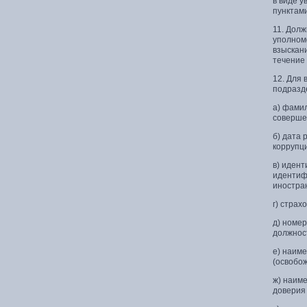
в виде у
пунктам
11. Долж
уполном
взыскани
течение
12. Для
подразд
а) фамил
соверше
б) дата 
коррупц
в) иден
идентиф
иностра
г) страх
д) номер
должнос
е) наиме
(освобо
ж) наим
доверия