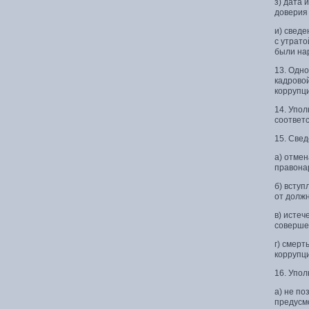
з) дата 
доверия
и) свед
с утрат
были на
13. Одн
кадровой
коррупц
14. Упо
соответ
15. Све
а) отмен
правона
б) вступ
от должн
в) истеч
соверше
г) смерт
коррупц
16. Упо
а) не по
предус