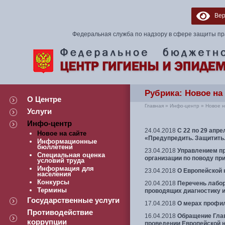
Верс
Федеральная служба по надзору в сфере защиты пр
Рубрика:
Новое на
О Центре
Главная
»
Инфо-центр
»
Новое н
Услуги
Навигация
Инфо-центр
24.04.2018
С 22 по 29 апр
Новое на сайте
«Предупредить. Защитить.
Информационные
бюллетени
23.04.2018
Управлением пр
Специальная оценка
организации по поводу п
условий труда
Информация для
23.04.2018
О Европейской
населения
Конкурсы
20.04.2018
Перечень лабор
Термины
проводящих диагностику 
Государственные услуги
17.04.2018
О мерах профи
Противодействие
16.04.2018
Обращение Глав
коррупции
проведении Европейской н