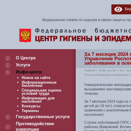
Верс
Федеральная служба по надзору в сфере защиты пр
За 7 месяцев 2024
О Центре
Управление Роспо
заболевания в осе
Услуги
Главная
»
Инфо-центр
»
За 7 ме
Инфо-центр
Роспотребнадзора напоминает о
Новое на сайте
Информационные
Геморрагическая лихорадка
бюллетени
вызываемое хантавирусами.
Специальная оценка
условий труда
течение.
Информация для
населения
За 7 месяцев 2024 года на 
Конкурсы
детей до 18 лет), показате
сравнению с аналогичным пе
Термины
населения).
Государственные услуги
Случаи заболеваний ГЛПС н
Противодействие
районах (Вавожский, Воткин
коррупции