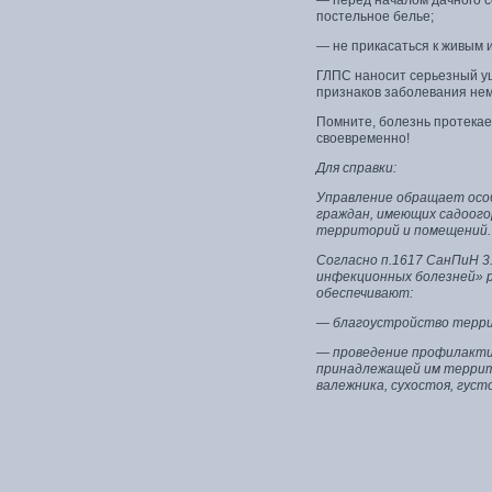
— перед началом дачного 
постельное белье;
— не прикасаться к живым 
ГЛПС наносит серьезный у
признаков заболевания не
Помните, болезнь протекае
своевременно!
Для справки:
Управление обращает особ
граждан, имеющих садоого
территорий и помещений.
Согласно п.1617 СанПиН 3
инфекционных болезней» р
обеспечивают:
— благоустройство терри
— проведение профилакти
принадлежащей им террито
валежника, сухостоя, густо