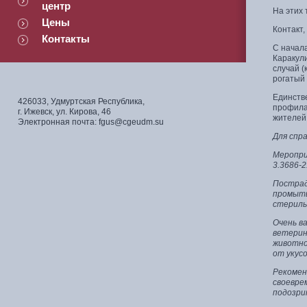
центр
На этих 
Цены
Контакт,
Контакты
С начала
Каракули
случай (
рогатый 
Единств
426033, Удмуртская Республика,
профилак
г. Ижевск, ул. Кирова, 46
жителей 
Электронная почта: fgus@cgeudm.su
Для спра
Меропри
3.3686-
Пострад
промыть
стериль
Очень в
ветерин
животно
от укус
Рекомен
своевре
подозри