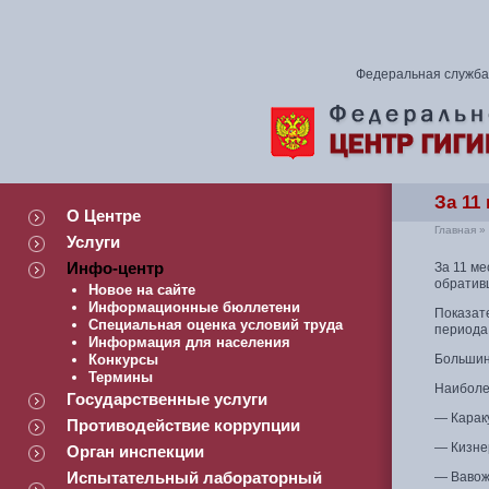
Федеральная служба 
За 11
О Центре
Главная
»
Услуги
Инфо-центр
За 11 ме
обратив
Новое на сайте
Информационные бюллетени
Показате
Специальная оценка условий труда
периода 
Информация для населения
Конкурсы
Большинс
Термины
Наиболе
Государственные услуги
— Караку
Противодействие коррупции
— Кизнер
Орган инспекции
Испытательный лабораторный
— Вавожс