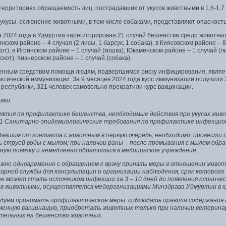
территориях обращаемость лиц, пострадавших от укусов животными в 1,6-1,7
 укусы, ослюнение животными, в том числе собаками, представляют опасност
 2024 года в Удмуртии зарегистрирован 21 случай бешенства среди животных:
нском районе – 4 случая (2 лисы, 1 барсук, 1 собака), в Киясовском районе – 
кот), в Игринском районе – 1 случай (кошка), Юкаменском районе – 1 случай (л
скот), Кизнерском районе – 1 случай (собака).
енным средством помощи людям, подвергшимся риску инфицирования, являет
тической иммунизации. За 9 месяцев 2024 года курс иммунизации получили 
республики, 321 человек самовольно прекратили курс вакцинации.
вки:
ятия по профилактике бешенства, необходимые действия при укусах жив
21 Санитарно-эпидемиологические требования по профилактике инфекцио
авшим от контакта с животным в первую очередь, необходимо: провести
 струей воды с мылом; при наличии раны – после промывания с мылом обр
ную повязку и немедленно обратиться в медицинское учреждение.
ажно одновременно с обращением к врачу принять меры в отношении живот
арной службы для консультации и организации наблюдения, срок которого
е может стать источником инфекции за 3 – 10 дней до появления клиниче
ов животными, осуществляется медорганизациями Минздрава Удмуртии в к
дуем принимать профилактические меры: соблюдать правила содержания 
менную вакцинацию, приобретать животных только при наличии ветерина
тельных на бешенство животных.