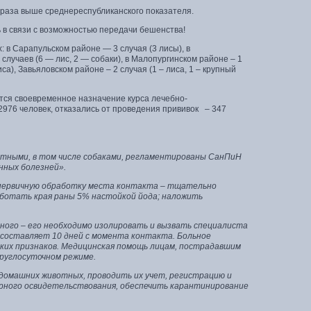
 раза выше среднереспубликанского показателя.
ь в связи с возможностью передачи бешенства!
 в Сарапульском районе — 3 случая (3 лисы), в
8 случаев (6 — лис, 2 — собаки), в Малопургинском районе – 1
иса), Завьяловском районе – 2 случая (1 – лиса, 1 – крупный
ся своевременное назначение курса лечебно-
2976 человек, отказались от проведения прививок – 347
отными, в том числе собаками, регламентированы СанПиН
нных болезней».
 первичную обработку места контакта – тщательно
аботать края раны 5% настойкой йода; наложить
ного – его необходимо изолировать и вызвать специалиста
 составляет 10 дней с момента контакта. Больное
ских признаков. Медицинская помощь лицам, пострадавшим
руглосуточном режиме.
домашних животных, проводить их учет, регистрацию и
рного освидетельствования, обеспечить карантинирование