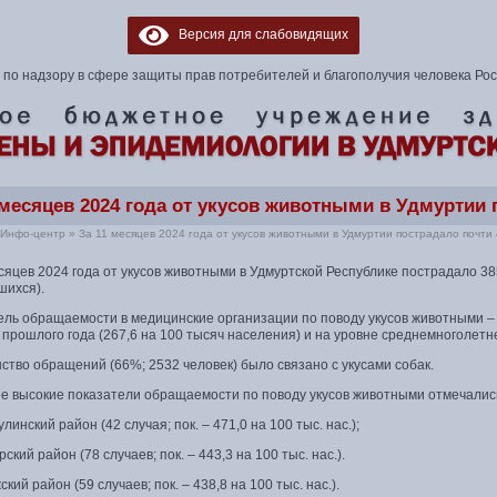
Версия для слабовидящих
по надзору в сфере защиты прав потребителей и благополучия человека Ро
 месяцев 2024 года от укусов животными в Удмуртии 
Инфо-центр
»
За 11 месяцев 2024 года от укусов животными в Удмуртии пострадало почти
сяцев 2024 года от укусов животными в Удмуртской Республике пострадало 3857
шихся).
ль обращаемости в медицинские организации по поводу укусов животными – 2
прошлого года (267,6 на 100 тысяч населения) и на уровне среднемноголетне
тво обращений (66%; 2532 человек) было связано с укусами собак.
е высокие показатели обращаемости по поводу укусов животными отмечались 
линский район (42 случая; пок. – 471,0 на 100 тыс. нас.);
ский район (78 случаев; пок. – 443,3 на 100 тыс. нас.).
кий район (59 случаев; пок. – 438,8 на 100 тыс. нас.).