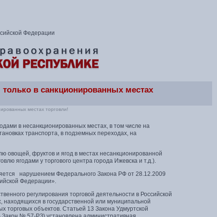
ссийской Федерации
 только в санкционированных местах
нированных местах торговли!
одами в несанкционированных местах, в том числе на
тановках транспорта, в подземных переходах, на
лю овощей, фруктов и ягод в местах несанкционированной
влю ягодами у торгового центра города Ижевска и т.д.).
ляется нарушением Федерального Закона РФ от 28.12.2009
сийской Федерации».
ственного регулирования торговой деятельности в Российской
, находящихся в государственной или муниципальной
х торговых объектов. Статьей 13 Закона Удмуртской
— Закон № 57-РЗ) установлена административная