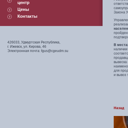
центр
ответств
самоупр
Цены
Закона 
Контакты
Управле
реализа
населен
пройден
подтвер
426033, Удмуртская Республика,
В места
г. Ижевск, ул. Кирова, 46
наличии
Электронная почта: fgus@cgeudm.su
соответс
продавц
вывеска
наименов
для прод
и вывоз
Назад