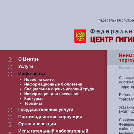
Федеральная служба 
Внима
О Центре
торго
Услуги
Главная
»
Инфо-центр
С наступ
Новое на сайте
обочинах
Информационные бюллетени
территор
Специальная оценка условий труда
Информация для населения
В июне-
Конкурсы
торговли
Термины
Указанн
Государственные услуги
№381-ФЗ
Противодействие коррупции
Согласно
Орган инспекции
Федерац
собстве
Испытательный лабораторный
Республ