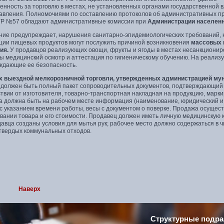
енность за торговлю в местах, не установленных органами государственной 
авления. Полномочиями по составлению протоколов об административных пр
УР №57 обладают административные комиссии при
Администрации населенн
ние предупреждает, нарушения санитарно-эпидемиологических требований, к
ции пищевых продуктов могут послужить причиной возникновения
массовых 
ия.
У продавцов реализующих овощи, фрукты и ягоды в местах несанкциониров
ы медицинский осмотр и аттестация по гигиеническому обучению. На реализ
ждающие ее безопасность.
х выездной мелкорозничной торговли, утвержденных администрацией м
 должен быть полный пакет сопроводительных документов, подтверждающий к
твии от изготовителя, товарно-транспортная накладная на продукцию, марки
а должна быть на рабочем месте информация (наименование, юридический и 
 с указанием времени работы, весы с документом о поверке. Продажа осущес
ании товара и его стоимости. Продавец должен иметь личную медицинскую к
авца созданы условия для мытья рук; рабочее место должно содержаться в 
 твердых коммунальных отходов.
Наверх
Структурные подра