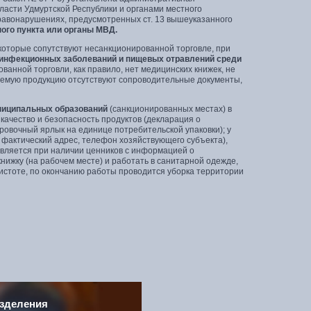
власти Удмуртской Республики и органами местного
авонарушениях, предусмотренных ст. 13 вышеуказанного
ого пункта или органы МВД.
оторые сопутствуют несанкционированной торговле, при
инфекционных заболеваний и пищевых отравлений среди
анной торговли, как правило, нет медицинских книжек, не
уемую продукцию отсутствуют сопроводительные документы,
униципальных образований
(санкционированных местах) в
ачество и безопасность продуктов (декларация о
ровочный ярлык на единице потребительской упаковки); у
фактический адрес, телефон хозяйствующего субъекта),
твляется при наличии ценников с информацией о
нижку (на рабочем месте) и работать в санитарной одежде,
чистоте, по окончанию работы проводится уборка территории
зделения