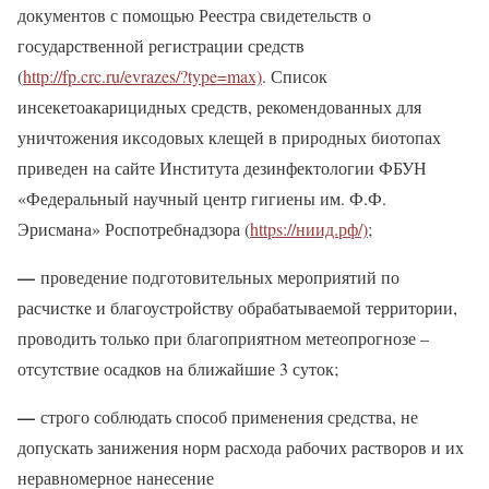
документов с помощью Реестра свидетельств о
государственной регистрации средств
(
http://fp.crc.ru/evrazes/?type=max)
. Список
инсекетоакарицидных средств, рекомендованных для
уничтожения иксодовых клещей в природных биотопах
приведен на сайте Института дезинфектологии ФБУН
«Федеральный научный центр гигиены им. Ф.Ф.
Эрисмана» Роспотребнадзора (
https://ниид.рф/)
;
—
проведение подготовительных мероприятий по
расчистке и благоустройству обрабатываемой территории,
проводить только при благоприятном метеопрогнозе –
отсутствие осадков на ближайшие 3 суток;
—
строго соблюдать способ применения средства, не
допускать занижения норм расхода рабочих растворов и их
неравномерное нанесение