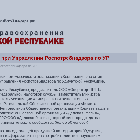
ссийской Федерации
при Управлении Роспотребнадзора по УР
Роспотребнадзора по УР
ной некоммерческой организации «Корпорация развития
Управления Роспотребнадзора по Удмуртской Республике.
тской Республике, представитель ООО «Оператор-ЦРПТ»
 Федеральной налоговой службы, заместитель Министра
датель Ассоциации «Лиги развития общественных
ия Региональной Общественной организации «Комитет
а Региональной Общественной организации «Комитет защиты
политике общественной организации «Деловая Россия»,
УРРО ООО «Деловая Россия», первый вице-председатель
ринимательского сообщества (более 50 человек).
икотинсодержащей продукцией на территории Удмуртии;
ка в сфере защиты прав потребителей; по нарушениям