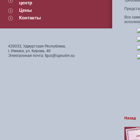
требова
центр
Предста
Цены
Контакты
Все зам
исполне
426033, Удмуртская Республика,
г. Ижевск, ул. Кирова, 46
Электронная почта: fgus@cgeudm.su
Назад