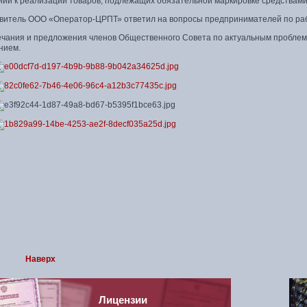
ний к реализации товаров, подлежащих обязательной маркировке средствам
витель ООО «Оператор-ЦРПТ» ответил на вопросы предпринимателей по раб
ечания и предложения членов Общественного Совета по актуальным проблема
нием.
Наверх
Лицензии