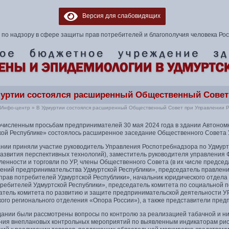
Версия для слабовидящих
по надзору в сфере защиты прав потребителей и благополучия человека Ро
уртии состоялся расширенный Общественный Совет 
Инфо-центр
»
В Удмуртии состоялся расширенный Общественный Совет при Управлении 
очисленным просьбам предпринимателей 30 мая 2024 года в здании Автоном
кой Республике» состоялось расширенное заседание Общественного Совета 
ании приняли участие руководитель Управления Роспотребнадзора по Удмур
развития перспективных технологий), заместитель руководителя управления
енности и торговли по УР, члены Общественного Совета (в их числе предсе
ений предпринимательства Удмуртской Республики», председатель правлен
прав потребителей Удмуртской Республики», начальник юридического отдел
требителей Удмуртской Республики», председатель комитета по социальной 
атель комитета по развитию и защите предпринимательской деятельности 
ого регионального отделения «Опора России»), а также представители предп
дании были рассмотрены вопросы по контролю за реализацией табачной и н
ния внеплановых контрольных мероприятий по выявленным индикаторам рис