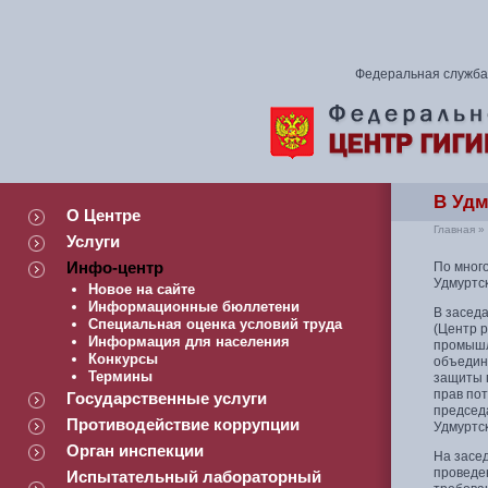
Федеральная служба 
В Удм
О Центре
Главная
»
Услуги
Инфо-центр
По мног
Удмуртс
Новое на сайте
Информационные бюллетени
В засед
Специальная оценка условий труда
(Центр 
Информация для населения
промышл
Конкурсы
объедин
Термины
защиты 
прав по
Государственные услуги
председ
Противодействие коррупции
Удмуртск
Орган инспекции
На засе
проведе
Испытательный лабораторный