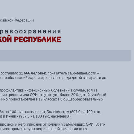
ссийской Федерации
е составило
11 666 человек
, показатель заболеваемости –
чаев заболеваний зарегистрировано среди детей в возрасте до
профилактике инфекционных болезней» в случае, если в
ния гриппом или ОРИ отсутствует более 20% детей, учебный
ично приостановлен в 17 классах в 8 общеобразовательных
 на 100 тыс. населения), Балезинском (807,0 на 100 тыс.
) и Ижевск (937,3 на 100 тыс. населения).
позной и негриппозной этиологии у заболевших ОРИ. Всего
ираторные вирусы негриппозной этиологии (в т.ч.