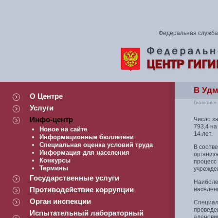
Федеральная служба 
В Удм
О Центре
Главная
»
Услуги
Инфо-центр
Число за
793,4 на
Новое на сайте
14 лет.
Информационные бюллетени
Специальная оценка условий труда
В соотв
Информация для населения
организ
Конкурсы
процесс
Термины
учрежде
Государственные услуги
Наиболее
Противодействие коррупции
населени
Орган инспекции
Специал
проведе
Испытательный лабораторный
аденовир