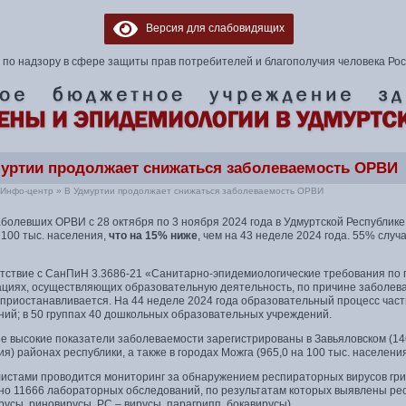
Версия для слабовидящих
по надзору в сфере защиты прав потребителей и благополучия человека Ро
уртии продолжает снижаться заболеваемость ОРВИ
Инфо-центр
»
В Удмуртии продолжает снижаться заболеваемость ОРВИ
болевших ОРВИ с 28 октября по 3 ноября 2024 года в Удмуртской Республик
 100 тыс. населения,
что на 15% ниже
, чем на 43 неделе 2024 года. 55% слу
етствие с СанПиН 3.3686-21 «Санитарно-эпидемиологические требования по 
ациях, осуществляющих образовательную деятельность, по причине заболева
 приостанавливается. На 44 неделе 2024 года образовательный процесс част
ний; в 50 группах 40 дошкольных образовательных учреждений.
 высокие показатели заболеваемости зарегистрированы в Завьяловском (1464
я) районах республики, а также в городах Можга (965,0 на 100 тыс. населения
истами проводится мониторинг за обнаружением респираторных вирусов грип
но 11666 лабораторных обследований, по результатам которых выявлены респ
усы, риновирусы, PC – вирусы, парагрипп, бокавирусы).