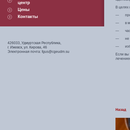
центр
В целях
Цены
— пройт
Контакты
— в мес
— часто
— не до
426033, Удмуртская Республика,
— избег
г. Ижевск, ул. Кирова, 46
Электронная почта: fgus@cgeudm.su
Если вы
лечение
Назад