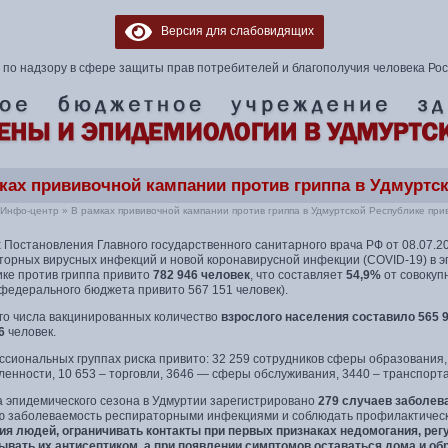
Версия для слабовидящих
по надзору в сфере защиты прав потребителей и благополучия человека Ро
ках прививочной кампании против гриппа в Удмуртск
Инфо-центр
»
В рамках прививочной кампании против гриппа в Удмуртской Республике при
 Постановления Главного государственного санитарного врача РФ от 08.07.2
торных вирусных инфекций и новой коронавирусной инфекции (COVID-19) в э
ике против гриппа привито
782 946 человек
, что составляет
54,9%
от совокуп
 федерального бюджета привито 567 151 человек).
го числа вакцинированных количество
взрослого населения составило 565 
6
человек.
ссиональных группах риска привито: 32 259 сотрудников сферы образования
нности, 10 653 – торговли, 3646 — сферы обслуживания, 3440 – транспорта,
а эпидемического сезона в Удмуртии зарегистрировано
279 случаев заболев
ю заболеваемость респираторными инфекциями и соблюдать профилактичес
ия людей, ограничивать контакты при первых признаках недомогания, рег
ывать их антисептиком, а при появлении симптомов оставаться дома и о