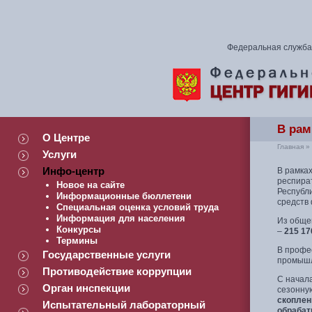
Федеральная служба 
В рам
О Центре
Главная
»
Услуги
Инфо-центр
В рамках
респира
Новое на сайте
Республ
Информационные бюллетени
средств
Специальная оценка условий труда
Информация для населения
Из обще
Конкурсы
–
215 17
Термины
В профе
Государственные услуги
промышле
Противодействие коррупции
C начал
Орган инспекции
сезонну
скоплен
Испытательный лабораторный
обрабат