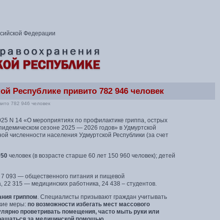
ссийской Федерации
ой Республике привито 782 946 человек
вито 782 946 человек
025 N 14 «О мероприятиях по профилактике гриппа, острых
пидемическом сезоне 2025 — 2026 годов» в Удмуртской
ной численности населения Удмуртской Республики (за счет
950
человек (в возрасте старше 60 лет 150 960 человек); детей
, 7 093 — общественного питания и пищевой
 22 315 — медицинских работника, 24 438 – студентов.
ания гриппом
. Специалисты призывают граждан учитывать
кие меры:
по возможности избегать мест массового
улярно проветривать помещения, часто мыть руки или
бращаться за медицинской помощью.