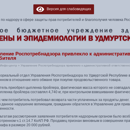
Версия для слабовидящих
по надзору в сфере защиты прав потребителей и благополучия человека Ро
ление Роспотребнадзора привлекло к административ
бителя
Инфо-центр
»
Управление Роспотребнадзора привлекло к административной ответственно
ториальный отдел Управления Роспотребнадзора по Удмуртской Республике в
нном в отношение него обмане при покупке продовольственного товара.
ель приобрел цыпленка бройлера, фактическая масса которого не совпадала 
пленка бройлера составлял 4,740 кг, при контрольном взвешивании фактически
 с чем потребитель потребовал возврата части уплаченных за продукты дене
в данное нарушение вопиющим, гражданин обратился в Управление для прив
енности.
льтатам рассмотрения заявления потребителя надзорным органом было воз
отренном ч.1 ст.14.7 КоАП РФ. Продавец признан виновным в совершении пр
афа в размере 20 000 рублей.