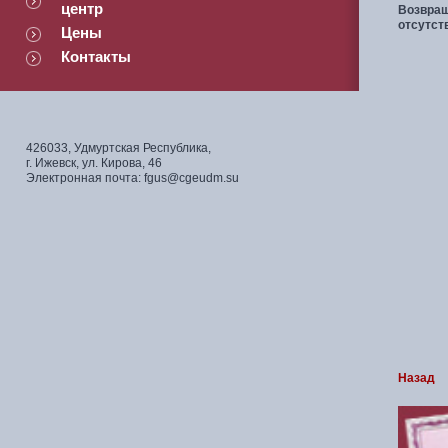
центр
Возвращ
отсутст
Цены
Контакты
426033, Удмуртская Республика,
г. Ижевск, ул. Кирова, 46
Электронная почта: fgus@cgeudm.su
Назад