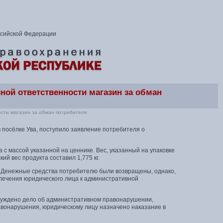
ссийской Федерации
ной ответственности магазин за обман
сти магазин за обман потребителя
 посёлке Ува, поступило заявление потребителя о
с массой указанной на ценнике. Вес, указанный на упаковке
й вес продукта составил 1,775 кг.
г. Денежные средства потребителю были возвращены, однако,
лечения юридического лица к административной
буждено дело об административном правонарушении,
авонарушения, юридическому лицу назначено наказание в