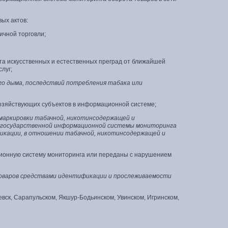
ых актов:
чной торговли;
та искусственных и естественных преград от ближайшей
луг;
го дыма, последствий потребления табака или
зяйствующих субъектов в информационной системе;
маркировки табачной, никотинсодержащей и
я государственной информационной системы мониторинга
икации, в отношении табачной, никотинсодержащей и
ионную систему мониторинга или переданы с нарушением
товаров средствами идентификации и прослеживаемости
вск, Сарапульском, Якшур-Бодьинском, Увинском, Игринском,