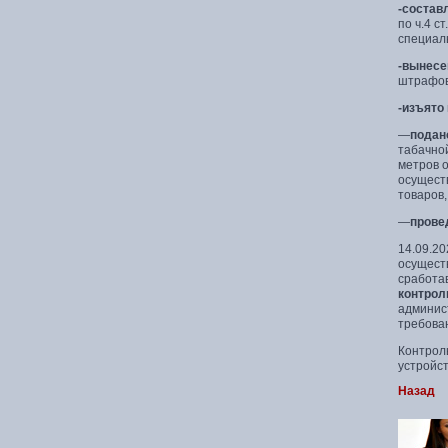
-состав
по ч.4 
специал
-вынесе
штрафов
-изъято
—
подан
табачно
метров о
осущест
товаров
—
прове
14.09.2
осуществ
сработа
контрол
админис
требова
Контрол
устройс
Назад