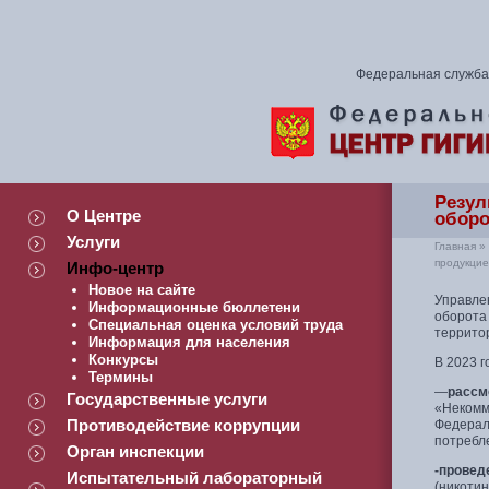
Федеральная служба 
Резул
О Центре
оборо
Услуги
Главная
»
продукцие
Инфо-центр
Новое на сайте
Управле
Информационные бюллетени
оборота
Специальная оценка условий труда
террито
Информация для населения
Конкурсы
В 2023 
Термины
—
рассм
Государственные услуги
«Некомм
Противодействие коррупции
Федерал
потребл
Орган инспекции
-провед
Испытательный лабораторный
(никоти