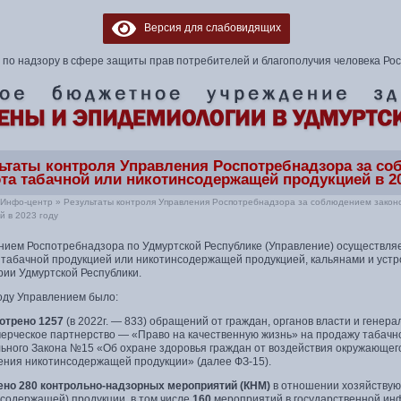
Версия для слабовидящих
по надзору в сфере защиты прав потребителей и благополучия человека Ро
ьтаты контроля Управления Роспотребнадзора за со
та табачной или никотинсодержащей продукцией в 20
Инфо-центр
»
Результаты контроля Управления Роспотребнадзора за соблюдением закон
й в 2023 году
нием Роспотребнадзора по Удмуртской Республике (Управление) осуществляе
 табачной продукцией или никотинсодержащей продукцией, кальянами и уст
рии Удмуртской Республики.
году Управлением было:
отрено 1257
(в 2022г. — 833) обращений от граждан, органов власти и гене
ерческое партнерство — «Право на качественную жизнь» на продажу табачн
ьного Закона №15 «Об охране здоровья граждан от воздействия окружающего
ения никотинсодержащей продукции» (далее ФЗ-15).
ено 280 контрольно-надзорных мероприятий (КНМ)
в отношении хозяйствую
нсодержащей) продукции, в том числе
160
мероприятий в государственной ин