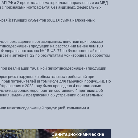
3 КоАП РФ и 2 протокола по материалам направленным из МВД
и с признаками контрафакта: без акцизных, федеральных
хозяйствующих субъектов (общая сумма наложенных
елью прекращения противоправных действий при продаже
отинсодержащей) продукции на расстоянии менее чем 100
 Федерального закона № 15-ФЗ; 77 по блокировке сайтов,
сети интернет; 22 по результатам мониторинга за оборотом
 при реализации табачной (никотинсодержащей) продукции
торов риска нарушения обязательных требований при
прав потребителей (в том числе для табачной продукции). По
 Управления в 2023 году было проведено
4 внеплановых
рольно-надзорных мероприятий составлено
4 протокола
об
ения, выданы предписания об устранении обязательных
 или никотинсодержащей продукцией, кальянами и
Санитарно-химические