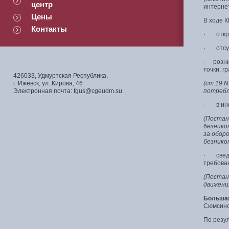
центр
интерне
Цены
В ходе 
Контакты
· откры
· отсут
· розни
точки, г
426033, Удмуртская Республика,
г. Ижевск, ул. Кирова, 46
(ст.19 
Электронная почта: fgus@cgeudm.su
потребл
· в инф
(Постан
безнико
за обор
безнико
· сведе
требова
(Постан
движени
Большая
Сюмсинс
По резу