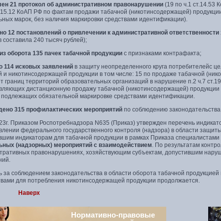
лен
21 протокол об административном правонарушении
(19 по ч.1 ст.14.5
ст.15.12 КоАП РФ по фактам продажи табачной (никотинсодержащей) продукци
ьных марок, без наличия маркировки средствами идентификации).
но 12 постановлений о привлечении к административной ответственности
 составила 240 тысяч рублей);
 из оборота 135 пачек табачной продукции
с признаками контрафакта;
о 114 исковых заявлений
в защиту неопределенного круга потребителейс ц
й и никотинсодержащей продукции в том числе: 15 по продаже табачной (ник
т границ территорий образовательных организаций в нарушение п.2 ч.7 ст.19
вляющих дистанционную продажу табачной (никотинсодержащей) продукции в 
, подлежащих обязательной маркировке средствами идентификации.
дено 315 профилактических мероприятий
по соблюдению законодательства
023г. Приказом Роспотребнадзора N635 (Приказ) утвержден перечень индика
лении федерального государственного контроля (надзора) в области защиты 
вшим индикаторам для табачной продукции в рамках Приказа специалистами
ьных (надзорных) мероприятий с взаимодействием
. По результатам конт
тративных правонарушениях, хозяйствующим субъектам, допустившим наруш
ний.
ь за соблюдением законодательства в области оборота табачной продукцией
твами для потребления никотинсодержащей продукции продолжается.
Наверх
Нормативно-правовые