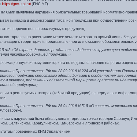
т
https://gov.crpt.ru/
(ГИС МТ).
КНМ были выявлены нарушения обязательных требований нормативно-правов
тая выкладка и демонстрация табачной продукции при осуществлении розни
ствие перечня цен на реализуемую продукцию;
чная торговля на расстоянии менее чем сто метров по прямой линии без уче
раничащей с территорией, предназначенной для оказания образовательных ус
N15-ФЗ «Об охране здоровья граждан от воздействия окружающего табачно
ения никотинсодержащей продукции»)
ормационную систему мониторинга не поданы заявления на регистрацию хо
овление Правительства РФ от 28.02.2019 N 224 «Об утверждении Правил 
тиновой продукции средствами идентификации и особенностях внедрени
отом товаров, подлежащих обязательной маркировке средствами идентиф
тиновой продукции»);
ния о реализуемых товарах (табачной продукции) не переданы в информац
ний.
овление Правительства РФ от 26.04.2019 N 515 «О системе маркировки 
я товаров»).
 часть нарушений
была обнаружена в торговых точках городов Сарапул, Иже
ком, Селтинском, Каракулинском, Камбарском и Игринском районах.
льтатам проведенных КНМ Управлением: