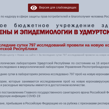
Версия для слабовидящих
по надзору в сфере защиты прав потребителей и благополучия человека Ро
следние сутки 797 исследований провели на новую 
тской Республики
Инфо-центр
»
Новое на сайте
»
За последние сутки 797 исследований провели на новую 
ологических лабораториях Удмуртской Республики по состоянию на 16 апрел
 исследовано в вирусологической лаборатории Управления Роспотребнадзора 
едние сутки в лабораториях региона исследовано 797 проб на новую коронав
ории, которые занимаются исследованием проб на новую коронавирусну
 и расходные материалы имеются в достаточном количестве.
о постановлению Главного государственного санитарного врача Российской 
ирусную инфекцию COVID-19:
ане, прибывшие в Российскую Федерацию из-за рубежа с признаками респир