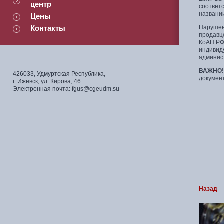
центр
соответ
названии
Цены
Контакты
Нарушен
продавц
КоАП РФ)
индивид
админис
ВАЖНО!
426033, Удмуртская Республика,
докумен
г. Ижевск, ул. Кирова, 46
Электронная почта: fgus@cgeudm.su
Назад