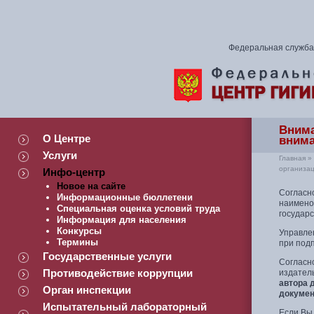
Федеральная служба 
Внима
О Центре
внима
Услуги
Главная
»
организац
Инфо-центр
Новое на сайте
Согласн
Информационные бюллетени
наимено
Специальная оценка условий труда
государ
Информация для населения
Конкурсы
Управле
Термины
при подп
Государственные услуги
Согласн
Противодействие коррупции
издател
автора 
Орган инспекции
докумен
Испытательный лабораторный
Если Вы 