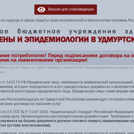
Версия для слабовидящих
по надзору в сфере защиты прав потребителей и благополучия человека Ро
ние потребителю! Перед подписанием договора на о
ние на наименование организации!
Инфо-центр
»
Новое на сайте
»
Внимание потребителю! Перед подписанием договора на 
ии!
о ст 1473 ГК РФ Юридическое лицо, являющееся коммерческой организацией,
ванием, которое определяется в его учредительных документах и включается
ственной регистрации юридического лица. Юридическое лицо также вправе 
ние Роспотребнадзора по Удмуртской Республике рекомендует потребителя
исании договора на оказание услуг.
о пп.5.5 ГОСТа Р 7.0.97-2016. Национальный стандарт Российской Федераци
ьскому делу. Организационно-распорядительная документация. Требования 
документа на бланке документа должно соответствовать наименованию юр
тах (уставе или положении).
заметили, что название организации в договоре отличается от названия, нап