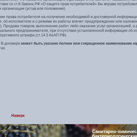
ствии со ст.8 Закона РФ «О защите прав потребителей» Вы вправе потребов
 организации (устав или положение).
ие права потребителя на получение необходимой и достоверной информации о
е, об исполнителе и о режиме их работы влечет предупреждение или наложе
. Продажа товаров, выполнение работ либо оказание услуг организацией, а
уального предпринимателя, при отсутствии установленной информации об и
тративного штрафа (ст.14.5 КоАП РФ).
В договоре
может быть указано полное или сокращенное наименование ю
тах.
Наверх
Санитарно-химичес
бактериологически