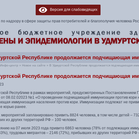
Версия для слабовидящих
по надзору в сфере защиты прав потребителей и благополучия человека Ро
уртской Республике продолжается подчищающая им
Инфо-центр
»
Новое на сайте
»
В Удмуртской Республике продолжается подчищающая имм
уртской Республике продолжается подчищающая им
23
тской Республике в рамках мероприятий, предусмотренных Постановлением Гл
 от 08.02.02023 №1 «О проведении подчищающей иммунизации против кори 
ющая иммунизация населения против кори. Иммунизации подлежат не привит
е корью ранее.
 мероприятий запланировано привить 8824 человека, в том числе детей – 732
х из других территорий РФ – 100 человек.
янию на 07 июля 2023 года привито 6863 человека (78% от подлежащих иммун
83%), трудовых мигрантов – 2146 (72%), прибывших из других территорий РФ 