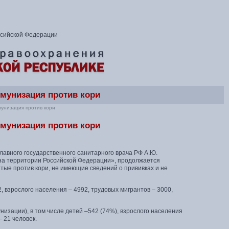
ссийской Федерации
мунизация против кори
унизация против кори
мунизация против кори
авного государственного санитарного врача РФ А.Ю.
на территории Российской Федерации», продолжается
ые против кори, не имеющие сведений о прививках и не
, взрослого населения – 4992, трудовых мигрантов – 3000,
изации), в том числе детей –542 (74%), взрослого населения
– 21 человек.