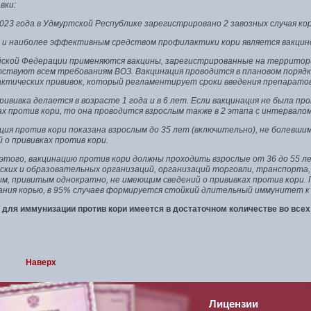
авки:
2023 года в Удмуртской Республике зарегистрировано 2 завозных случая к
 и наиболее эффективным средством профилактики кори является вакци
йской Федерации применяются вакцины, зарегистрированные на территор
ствуют всем требованиям ВОЗ. Вакцинация проводится в плановом порядк
ктических прививок, который регламентирует сроки введения препаратов
рививка делается в возрасте 1 года и в 6 лет. Если вакцинация не была п
ах против кори, то она проводится взрослым также в 2 этапа с интервалом 
ция против кори показана взрослым до 35 лет (включительно), не болевш
 о прививках против кори.
этого, вакцинацию против кори должны проходить взрослые от 36 до 55 ле
ских и образовательных организаций, организаций торговли, транспорта, 
м, привитым однократно, не имеющим сведений о прививках против кори. По
ания корью, в 95% случаев формируется стойкий длительный иммунитет к
 для иммунизации против кори имеется в достаточном количестве во все
Наверх
Лицензии