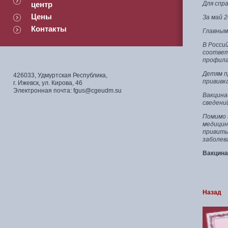
центр
Для спр
Цены
За май 
Контакты
Главным
В Росси
соответ
профила
Детям п
426033, Удмуртская Республика,
прививк
г. Ижевск, ул. Кирова, 46
Электронная почта: fgus@cgeudm.su
Вакцина
сведений
Помимо 
медицин
привиты
заболев
Вакцина
Назад