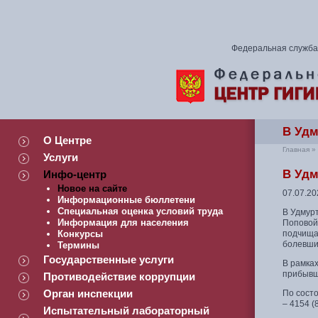
Федеральная служба 
В Удм
О Центре
Главная
»
Услуги
В Удм
Инфо-центр
Новое на сайте
07.07.20
Информационные бюллетени
Специальная оценка условий труда
В Удмур
Информация для населения
Поповой
Конкурсы
подчища
болевши
Термины
Государственные услуги
В рамках
прибывши
Противодействие коррупции
Орган инспекции
По состо
– 4154 (
Испытательный лабораторный