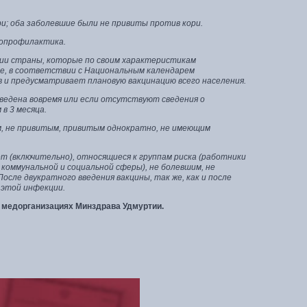
ори; оба заболевшие были не привиты против кори.
нопрофилактика.
ии страны, которые по своим характеристикам
е, в соответствии с Национальным календарем
 и предусматривает плановую вакцинацию всего населения.
роведена вовремя или если отсутствуют сведения о
в 3 месяца.
им, не привитым, привитым однократно, не имеющим
т (включительно), относящиеся к группам риска (работники
коммунальной и социальной сферы), не болевшим, не
сле двукратного введения вакцины, так же, как и после
 этой инфекции.
х медорганизациях Минздрава Удмуртии.