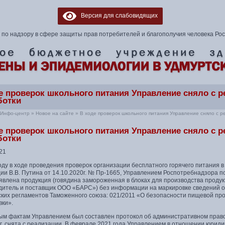
Версия для слабовидящих
по надзору в сфере защиты прав потребителей и благополучия человека Ро
е проверок школьного питания Управление сняло с р
ботки
Инфо-центр
»
Новое на сайте
»
В ходе проверок школьного питания Управление сняло с р
е проверок школьного питания Управление сняло с р
ботки
21
оду в ходе проведения проверок организации бесплатного горячего питания 
и В.В. Путина от 14.10.2020г. № Пр-1665, Управлением Роспотребнадзора п
влена продукция (говядина замороженная в блоках для производства продук
дитель и поставщик ООО «БАРС») без информации на маркировке сведений о
ских регламентов Таможенного союза: 021/2011 «О безопасности пищевой про
вки».
ым фактам Управлением был составлен протокол об административном правона
 кг. снята с реализации. В феврале 2021 года Управлением в отношении юри