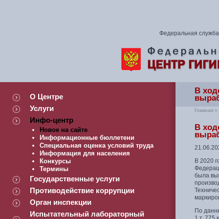
Федеральная служба 
В ход
О Центре
выра
Услуги
Главная
»
Инфо-центр
В ход
Новое на сайте
выра
Информационные бюллетени
Специальная оценка условий труда
21.06.20
Информация для населения
Конкурсы
В 2020 г
Федераци
Термины
была выя
Государственные услуги
произво
Противодействие коррупции
Техниче
маркиро
Орган инспекции
По данн
Испытательный лабораторный
1 т. 775