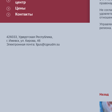
центр
правона
Цены
Не согл
Контакты
удовлет
отношен
Управле
региона.
426033, Удмуртская Республика,
г. Ижевск, ул. Кирова, 46
Электронная почта: fgus@cgeudm.su
Назад