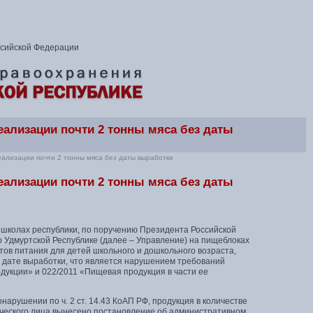
ссийской Федерации
еализации почти 2 тонны мяса без даты
еализации почти 2 тонны мяса без даты выработки
еализации почти 2 тонны мяса без даты
в школах республики, по поручению Президента Российской
о Удмуртской Республике (далее – Управление) на пищеблоках
тов питания для детей школьного и дошкольного возраста,
 дате выработки, что является нарушением требований
дукции» и 022/2011 «Пищевая продукция в части ее
рушении по ч. 2 ст. 14.43 КоАП РФ, продукция в количестве
дического лица вынесено постановление об административном