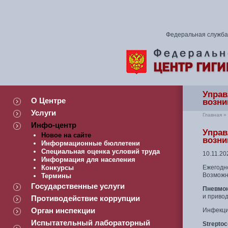
Федеральная служба 
Управ
О Центре
возни
Услуги
Главная
»
Инфо-центр
Управ
Новое на сайте
возни
Информационные бюллетени
Специальная оценка условий труда
10.11.20
Информация для населения
Конкурсы
Ежегодн
Возможн
Термины
Государственные услуги
Пневмо
и привод
Противодействие коррупции
Орган инспекции
Инфекции
Испытательный лабораторный
Strepto