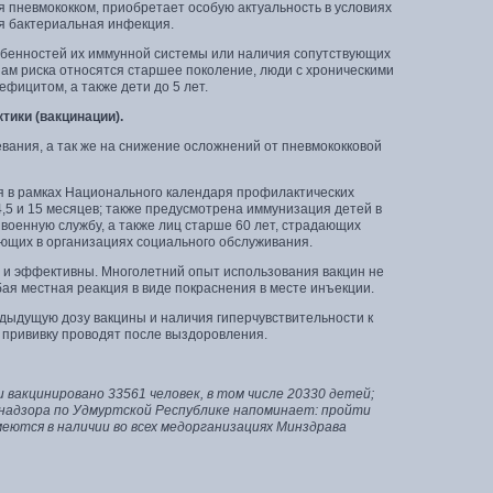
 пневмококком, приобретает особую актуальность в условиях
ся бактериальная инфекция.
обенностей их иммунной системы или наличия сопутствующих
пам риска относятся старшее поколение, люди с хроническими
фицитом, а также дети до 5 лет.
ики (вакцинации).
ания, а так же на снижение осложнений от пневмококковой
я в рамках Национального календаря профилактических
 4,5 и 15 месяцев; также предусмотрена иммунизация детей в
а военную службу, а также лиц старше 60 лет, страдающих
ающих в организациях социального обслуживания.
и эффективны. Многолетний опыт использования вакцин не
ая местная реакция в виде покраснения в месте инъекции.
дыдущую дозу вакцины и наличия гиперчувствительности к
 прививку проводят после выздоровления.
 вакцинировано 33561 человек, в том числе 20330 детей;
бнадзора по Удмуртской Республике напоминает: пройти
еются в наличии во всех медорганизациях Минздрава