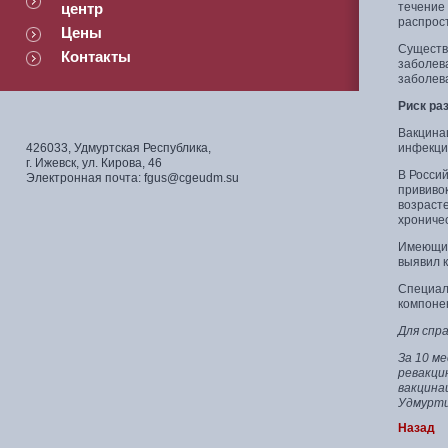
центр
течение
распрос
Цены
Существ
Контакты
заболева
заболева
Риск ра
Вакцина
426033, Удмуртская Республика,
инфекци
г. Ижевск, ул. Кирова, 46
В Росси
Электронная почта: fgus@cgeudm.su
прививок
возрасте
хрониче
Имеющие
выявил к
Специал
компоне
Для спра
За 10 м
ревакци
вакцина
Удмурти
Назад