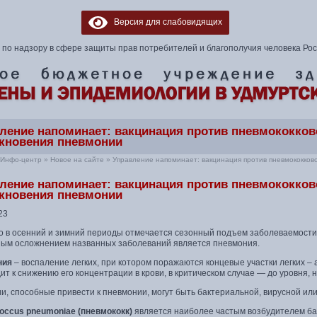
Версия для слабовидящих
по надзору в сфере защиты прав потребителей и благополучия человека Ро
ление напоминает: вакцинация против пневмококков
кновения пневмонии
Инфо-центр
»
Новое на сайте
»
Управление напоминает: вакцинация против пневмококков
ление напоминает: вакцинация против пневмококков
кновения пневмонии
23
о в осенний и зимний периоды отмечается сезонный подъем заболеваемости
ым осложнением названных заболеваний является пневмония.
ния
– воспаление легких, при котором поражаются концевые участки легких –
ит к снижению его концентрации в крови, в критическом случае — до уровня, 
, способные привести к пневмонии, могут быть бактериальной, вирусной или
coccus pneumoniae (пневмококк)
является наиболее частым возбудителем ба