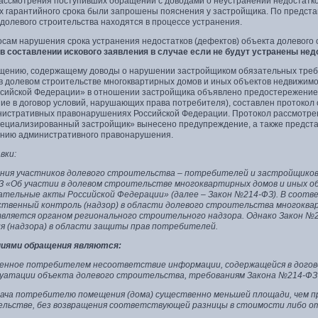
рассмотрения поступивших обращений с доводами о неустранении недостатков
х гарантийного срока были запрошены пояснения у застройщика. По предст
долевого строительства находятся в процессе устранения.
осам нарушения срока устранения недостатков (дефектов) объекта долевого 
в составлении искового заявления в случае если не будут устранены нед
щению, содержащему доводы о нарушении застройщиком обязательных требо
 в долевом строительстве многоквартирных домов и иных объектов недвижим
ссийской Федерации» в отношении застройщика объявлено предостережение
ие в договор условий, нарушающих права потребителя), составлен протокол о
нистративных правонарушениях Российской Федерации. Протокол рассмотре
пециализированный застройщик» вынесено предупреждение, а также предста
нию административного правонарушения.
вки:
ия участников долевого строительства – потребителей и застройщиков 
 «Об участии в долевом строительстве многоквартирных домов и иных об
ательные акты Российской Федерации» (далее – Закон №214-ФЗ). В соотве
ственный контроль (надзор) в области долевого строительства многоква
вляется органом регионального строительного надзора. Однако Закон №
я (надзора) в области защиты прав потребителей.
иями обращения являются:
енное потребителем несоответствие информации, содержащейся в догово
луатации объекта долевого строительства, требованиям Закона №214-ФЗ 
ача потребителю помещения (дома) существенно меньшей площади, чем п
льстве, без возвращения соответствующей разницы в стоимости либо от