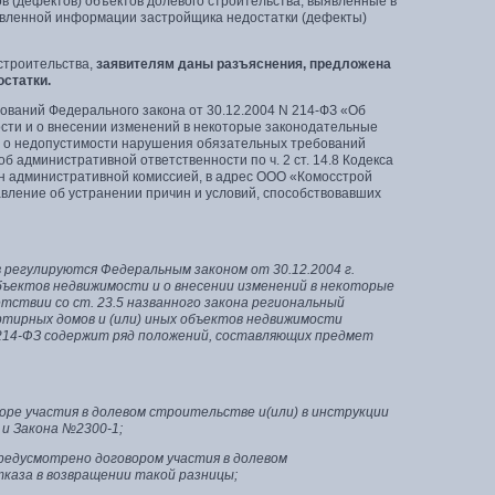
 (дефектов) объектов долевого строительства, выявленные в
авленной информации застройщика недостатки (дефекты)
строительства,
заявителям даны разъяснения, предложена
остатки.
ваний Федерального закона от 30.12.2004 N 214-ФЗ «Об
ости и о внесении изменений в некоторые законодательные
 о недопустимости нарушения обязательных требований
б административной ответственности по ч. 2 ст. 14.8 Кодекса
н административной комиссией, в адрес ООО «Комосстрой
вление об устранении причин и условий, способствовавших
регулируются Федеральным законом от 30.12.2004 г.
ъектов недвижимости и о внесении изменений в некоторые
тствии со ст. 23.5 названного закона региональный
ртирных домов и (или) иных объектов недвижимости
214-ФЗ содержит ряд положений, составляющих предмет
ре участия в долевом строительстве и(или) в инструкции
и Закона №2300-1;
редусмотрено договором участия в долевом
каза в возвращении такой разницы;