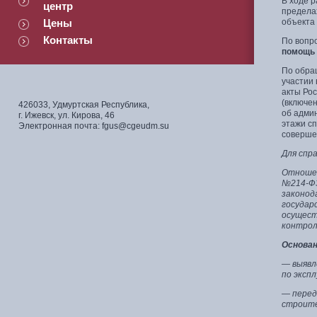
В ходе 
центр
предела
Цены
объекта 
Контакты
По вопр
помощь 
По обра
участии
акты Ро
(включен
426033, Удмуртская Республика,
об адми
г. Ижевск, ул. Кирова, 46
этажи с
Электронная почта: fgus@cgeudm.su
соверше
Для спра
Отношен
№214-ФЗ
законод
государ
осущест
контрол
Основан
— выявл
по эксп
— перед
строите