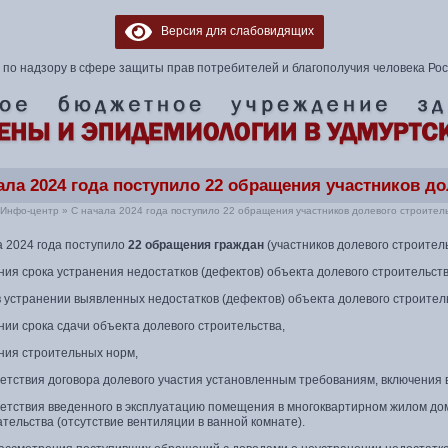
Версия для слабовидящих
по надзору в сфере защиты прав потребителей и благополучия человека Ро
ала 2024 года поступило 22 обращения участников до
Инфо-центр
»
С начала 2024 года поступило 22 обращения участников долевого строител
а 2024 года поступило
22 обращения граждан
(участников долевого строитель
ия срока устранения недостатков (дефектов) объекта долевого строительств
в устранении выявленных недостатков (дефектов) объекта долевого строител
ии срока сдачи объекта долевого строительства,
ния строительных норм,
ветствия договора долевого участия установленным требованиям, включения 
ветствия введенного в эксплуатацию помещения в многоквартирном жилом д
тельства (отсутствие вентиляции в ванной комнате).