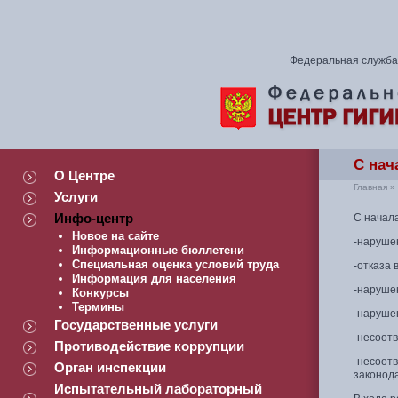
Федеральная служба 
С нач
О Центре
Главная
»
Услуги
Инфо-центр
С начал
Новое на сайте
-нарушен
Информационные бюллетени
Специальная оценка условий труда
-отказа 
Информация для населения
-нарушен
Конкурсы
Термины
-наруше
Государственные услуги
-несоот
Противодействие коррупции
-несоот
Орган инспекции
законода
Испытательный лабораторный