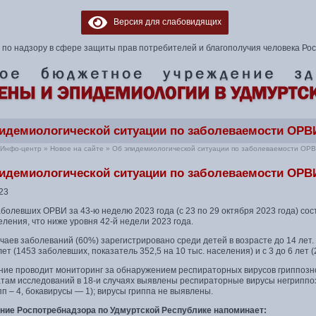
Версия для слабовидящих
по надзору в сфере защиты прав потребителей и благополучия человека Ро
идемиологической ситуации по заболеваемости ОРВИ
Инфо-центр
»
Новое на сайте
»
Об эпидемиологической ситуации по заболеваемости ОРВ
идемиологической ситуации по заболеваемости ОРВИ
23
болевших ОРВИ за 43-ю неделю 2023 года (с 23 по 29 октября 2023 года) сос
еления, что ниже уровня 42-й недели 2023 года.
чаев заболеваний (60%) зарегистрировано среди детей в возрасте до 14 лет
 лет (1453 заболевших, показатель 352,5 на 10 тыс. населения) и с 3 до 6 лет
ние проводит мониторинг за обнаружением респираторных вирусов гриппозно
там исследований в 18-и случаях выявлены респираторные вирусы негриппозно
п – 4, бокавирусы — 1); вирусы гриппа не выявлены.
ние Роспотребнадзора по Удмуртской Республике напоминает: