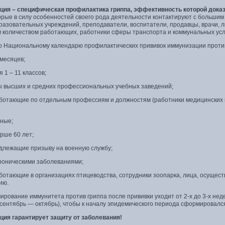
ция – специфическая профилактика гриппа, эффективность которой дока
орые в силу особенностей своего рода деятельности контактируют с больши
разовательных учреждений, преподаватели, воспитатели, продавцы, врачи, л
 количеством работающих, работники сферы транспорта и коммунальных усл
о Национальному календарю профилактических прививок иммунизации против
 месяцев;
 1 – 11 классов;
ы высших и средних профессиональных учебных заведений;
аботающие по отдельным профессиям и должностям (работники медицинских 
ные;
рше 60 лет;
одлежащие призыву на военную службу;
хроническими заболеваниями;
аботающие в организациях птицеводства, сотрудники зоопарка, лица, осуще
ию.
рование иммунитета против гриппа после прививки уходит от 2-х до 3-х неде
(сентябрь — октябрь), чтобы к началу эпидемического периода сформировалс
ция гарантирует защиту от заболевания!