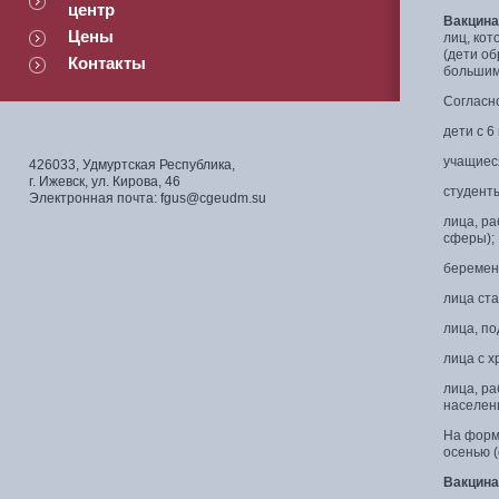
центр
Вакцина
Цены
лиц, кот
(дети об
Контакты
большим
Согласн
дети с 6
учащиеся
426033, Удмуртская Республика,
г. Ижевск, ул. Кирова, 46
студент
Электронная почта: fgus@cgeudm.su
лица, р
сферы);
беремен
лица ста
лица, п
лица с 
лица, р
населен
На форми
осенью 
Вакцина