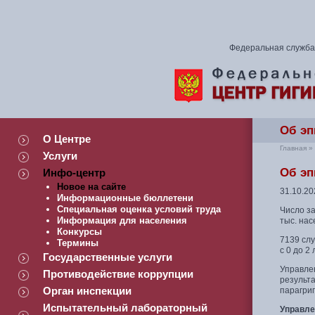
Федеральная служба 
Об эп
О Центре
Главная
»
Услуги
Об эп
Инфо-центр
Новое на сайте
31.10.20
Информационные бюллетени
Специальная оценка условий труда
Число за
Информация для населения
тыс. нас
Конкурсы
7139 слу
Термины
с 0 до 2
Государственные услуги
Управле
Противодействие коррупции
результа
Орган инспекции
парагрип
Испытательный лабораторный
Управле