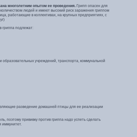
зана многолетним опытом ее проведения.
Грипп опасен для
м количеством людей и имеют высокий риск заражения гриппом
ица, работающие в коллективах, на крупных предприятиях, с
уг)
 гриппа подлежат:
и образовательных учреждений, транспорта, коммунальной
ствляющие разведение домашней птицы для ее реализации
ль, поэтому прививку против гриппа надо успеть сделать
я иммунитет.