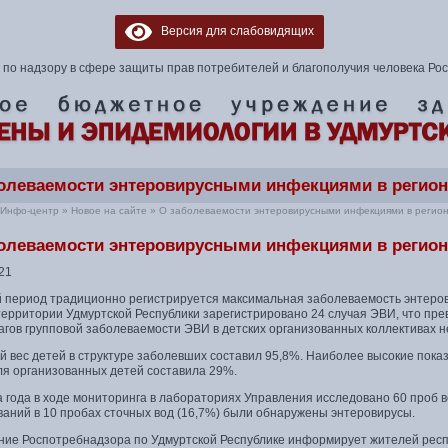
Версия для слабовидящих
по надзору в сфере защиты прав потребителей и благополучия человека Ро
олеваемости энтеровирусными инфекциями в регион
Инфо-центр
»
Новое на сайте
»
О заболеваемости энтеровирусными инфекциями в регион
олеваемости энтеровирусными инфекциями в регион
21
й период традиционно регистрируется максимальная заболеваемость энтеро
 территории Удмуртской Республики зарегистрировано 24 случая ЭВИ, что пр
агов групповой заболеваемости ЭВИ в детских организованных коллективах н
й вес детей в структуре заболевших составил 95,8%. Наиболее высокие пока
ля организованных детей составила 29%.
 года в ходе мониторинга в лабораториях Управления исследовано 60 проб в
ваний в 10 пробах сточных вод (16,7%) были обнаружены энтеровирусы.
ние Роспотребнадзора по Удмуртской Республике информирует жителей респ