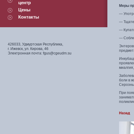
центр
Меры пр
Цены
— Употр
Контакты
— Тщате
— Купать
— Соблю
426033, Удмуртская Республика,
Энтерови
г. Ижевск, ул. Кирова, 46
предмета
Электронная почта: fgus@cgeudm.su
Инкубац
проявле
миалгия,
Заболева
боли в ж
Серозны
При появ
занимат
поликлин
Назад