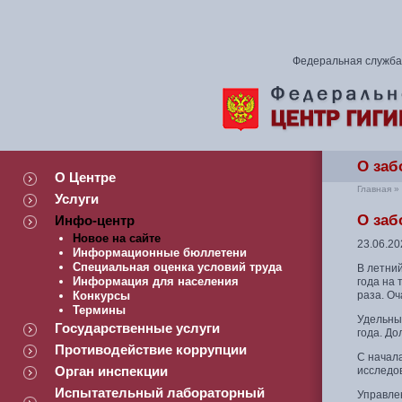
Федеральная служба 
О заб
О Центре
Главная
»
Услуги
О заб
Инфо-центр
Новое на сайте
23.06.20
Информационные бюллетени
Специальная оценка условий труда
В летни
Информация для населения
года на
Конкурсы
раза. Оч
Термины
Удельны
Государственные услуги
года. До
Противодействие коррупции
С начала
Орган инспекции
исследо
Испытательный лабораторный
Управле