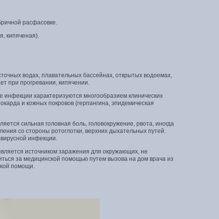
бричной расфасовке.
, кипяченая).
сточных водах, плавательных бассейнах, открытых водоемах,
ет при прогревании, кипячении.
ые инфекции характеризуются многообразием клинических
карда и кожных покровов (герпангина, эпидемическая
яется сильная головная боль, головокружение, рвота, иногда
ления со стороны ротоглотки, верхних дыхательных путей.
овирусной инфекции.
 является источником заражения для окружающих, не
иться за медицинской помощью путем вызова на дом врача из
ской помощи.