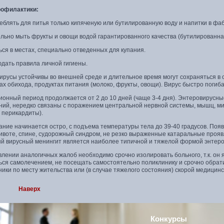
офилактики:
еблять для питья только кипяченую или бутилированную воду и напитки в фа
льно мыть фрукты и овощи водой гарантированного качества (бутилированная
ся в местах, специально отведенных для купания.
дать правила личной гигиены.
русы устойчивы во внешней среде и длительное время могут сохраняться в 
х обихода, продуктах питания (молоко, фрукты, овощи). Вирус быстро погиба
ионный период продолжается от 2 до 10 дней (чаще 3-4 дня). Энтеровирусн
ний, нередко связаны с поражением центральной нервной системы, мышц, мио
 перикардиты).
ние начинается остро, с подъема температуры тела до 39-40 градусов. Появл
ивоте, спине, судорожный синдром, не резко выраженные катаральные прояв
й вирусный менингит является наиболее типичной и тяжелой формой энтер
лении аналогичных жалоб необходимо срочно изолировать больного, т.к. он
ься самолечением, не посещать самостоятельно поликлинику и срочно обрат
ики по месту жительства или (в случае тяжелого состояния) скорой медицин
Наверх
Конкурсы