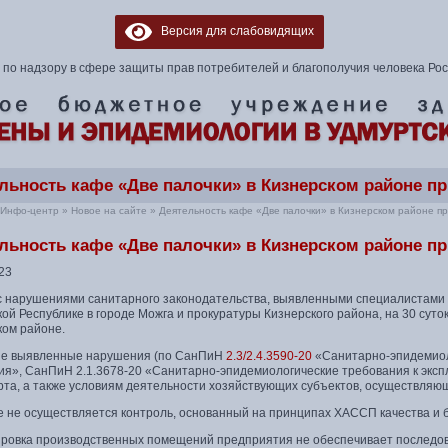
Версия для слабовидящих
по надзору в сфере защиты прав потребителей и благополучия человека Ро
льность кафе «Две палочки» в Кизнерском районе пр
Инфо-центр
»
Новое на сайте
»
Деятельность кафе «Две палочки» в Кизнерском районе пр
льность кафе «Две палочки» в Кизнерском районе пр
23
 с нарушениями санитарного законодательства, выявленными специалистами
ой Республике в городе Можга и прокуратуры Кизнерского района, на 30 сут
ком районе.
е выявленные нарушения (по СанПиН
2.3/2.4.3590-20
«Санитарно-эпидемиол
ия», СанПиН 2.1.3678-20 «Санитарно-эпидемиологические требования к эксп
та, а также условиям деятельности хозяйствующих субъектов, осуществляющ
фе не осуществляется контроль, основанный на принципах ХАССП качества и 
ировка производственных помещений предприятия не обеспечивает последов