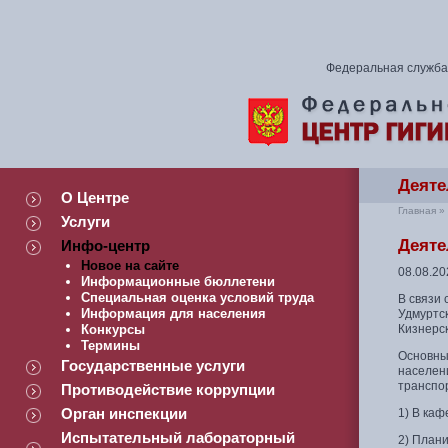
Федеральная служба 
Деяте
О Центре
Главная
»
Услуги
Деяте
Инфо-центр
Новое на сайте
08.08.20
Информационные бюллетени
Специальная оценка условий труда
В связи
Информация для населения
Удмуртск
Конкурсы
Кизнерс
Термины
Основны
Государственные услуги
населен
транспор
Противодействие коррупции
Орган инспекции
1) В ка
Испытательный лабораторный
2) План