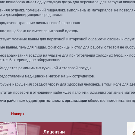
е пищеблока имеет одну входную дверь для персонала, для загрузки пищевы
ренняя отделка помещений пищеблока выполнена из материалов, не позволя
 и дезинфицирующими средствами.
порядочено хранение личных вещей персонала.
онал пищеблока не имеет санитарной одежды.
ствуют моечные ванны для первичной и вторичной обработки овощей и фрукто
ные ванны, печь для пиццы, фритюрницы и стол для работы с тестом не обо
беззараживания воздуха на участке для приготовления холодных блюд, их по
уется бактерицидное оборудование.
блюдается режим мытья кухонной и столовой посуды.
редоставлены медицинские книжки на 2-х сотрудников.
грубые нарушения создают угрозу для здоровья человека, в том числе для д
льтатам проверки в отношении кафе «Две палочки», административные мате
ким районным судом деятельность организации общественного питания пр
Наверх
Лицензии