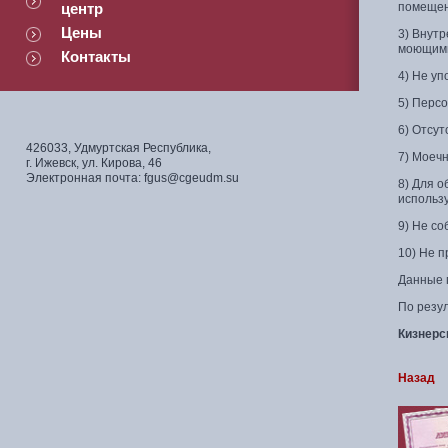
центр
помещени
Цены
3) Внут
моющими
Контакты
4) Не у
5) Перс
6) Отсут
426033, Удмуртская Республика,
7) Моеч
г. Ижевск, ул. Кирова, 46
Электронная почта: fgus@cgeudm.su
8) Для о
использ
9) Не со
10) Не п
Данные 
По резу
Кизнерс
Назад