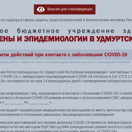
Версия для слабовидящих
по надзору в сфере защиты прав потребителей и благополучия человека Ро
итм действий при контакте с заболевшим COVID-19
Инфо-центр
»
Новое на сайте
»
Алгоритм действий при контакте с заболевшим COVID-19
ние Роспотребнадзора по Удмуртской Республике информирует: контактные ли
 COVID-19, с лабораторно подтвержденным COVID-19 согласно п.3.8. СП 3.1
19)» изолируются на срок 14 календарных дней с проведением лабораторног
ние информирует лиц, находящихся в контакте с больными COVID-19, о необ
контакта с больным COVID-19 режима изоляции с использованием СМС-уведо
 с __.__.____ по __.__._____».
ние выдаёт предписание медицинским организациям по месту жительства (пр
установлении в отношении указанных лиц медицинского наблюдения.
ием для достоверной постановки диагноза COVID-19 является лабораторное 
тки/ротоглотки) методом ПЦР. Метод ИФА (определение уровня антител к з
ики и не является основанием для постановки диагноза: «COVID-19».