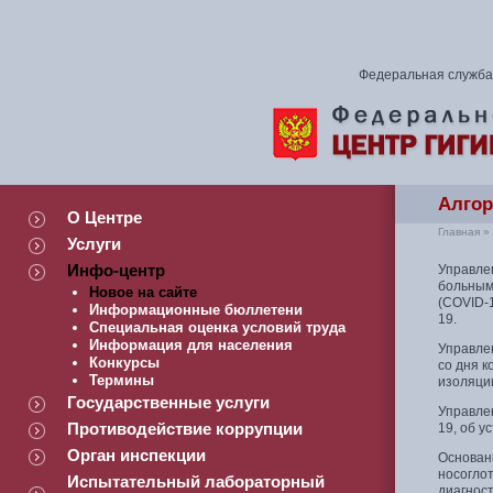
Федеральная служба 
Алгор
О Центре
Главная
»
Услуги
Инфо-центр
Управле
больным
Новое на сайте
(COVID-
Информационные бюллетени
19.
Специальная оценка условий труда
Информация для населения
Управле
Конкурсы
со дня 
Термины
изоляции
Государственные услуги
Управле
Противодействие коррупции
19, об 
Орган инспекции
Основан
носогло
Испытательный лабораторный
диагност