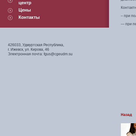
центр
Контакт
Цены
– при по
Контакты
— при п
426033, Удмуртская Республика,
г. Ижевск, ул. Кирова, 46
Электронная почта: fgus@cgeudm.su
Назад