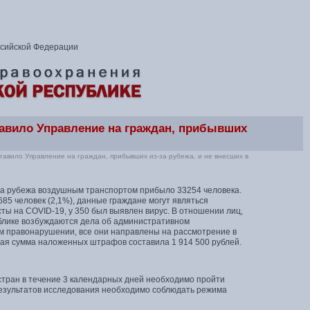
ссийской Федерации
авило Управление на граждан, прибывших
авило Управление на граждан, прибывших из-за рубежа, и не внесших в
-за рубежа воздушным транспортом прибыло 33254 человека.
85 человек (2,1%), данные граждане могут являться
ты на COVID-19, у 350 был выявлен вирус. В отношении лиц,
блике возбуждаются дела об административном
м правонарушении, все они направлены на рассмотрение в
бщая сумма наложенных штрафов составила 1 914 500 рублей.
тран в течение 3 календарных дней необходимо пройти
езультатов исследования необходимо соблюдать режима