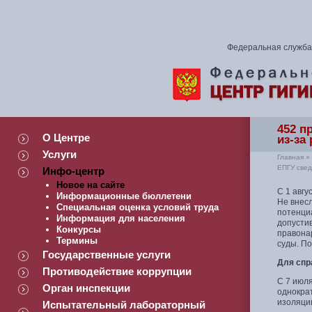
Федеральная служба 
452 п
О Центре
из-за
Услуги
Главная
»
ЕПГУ свед
Инфо-центр
Новое на сайте
С 1 авг
Информационные бюллетени
Не внесл
Специальная оценка условий труда
потенциа
Информация для населения
допусти
Конкурсы
правона
Термины
суды. По
Государственные услуги
Для спр
Противодействие коррупции
С 7 июл
Орган инспекции
однокра
изоляции
Испытательный лабораторный