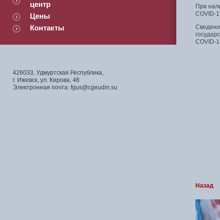
центр
При нал
COVID-1
Цены
Контакты
Сведени
государ
COVID-1
426033, Удмуртская Республика,
г. Ижевск, ул. Кирова, 46
Электронная почта: fgus@cgeudm.su
Назад