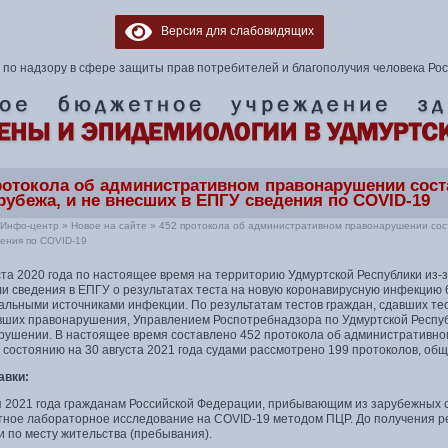
Версия для слабовидящих
по надзору в сфере защиты прав потребителей и благополучия человека Ро
ротокола об административном правонарушении сост
 рубежа, и не внесших в ЕПГУ сведения по COVID-19
Инфо-центр
»
Новое на сайте
»
452 протокола об административном правонарушении сост
ения по COVID-19
уста 2020 года по настоящее время на территорию Удмуртской Республики из
и сведения в ЕПГУ о результатах теста на новую коронавирусную инфекцию 6
льными источниками инфекции. По результатам тестов граждан, сдавших тес
вших правонарушения, Управлением Роспотребнадзора по Удмуртской Респу
рушении. В настоящее время составлено 452 протокола об административно
 состоянию на 30 августа 2021 года судами рассмотрено 199 протоколов, о
авки:
я 2021 года гражданам Российской Федерации, прибывающим из зарубежных с
тное лабораторное исследование на COVID-19 методом ПЦР. До получения р
 по месту жительства (пребывания).