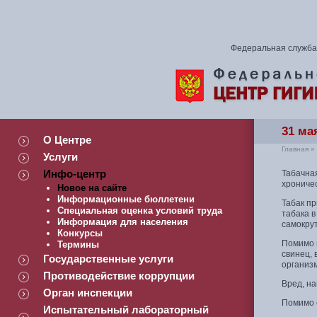
Федеральная служба 
31 ма
О Центре
Главная
»
Услуги
Инфо-центр
Табачна
хрониче
Новое на сайте
Информационные бюллетени
Табак п
Специальная оценка условий труда
табака в
Информация для населения
самокрут
Конкурсы
Помимо 
Термины
свинец, 
Государственные услуги
организ
Противодействие коррупции
Вред, н
Орган инспекции
Помимо с
Испытательный лабораторный