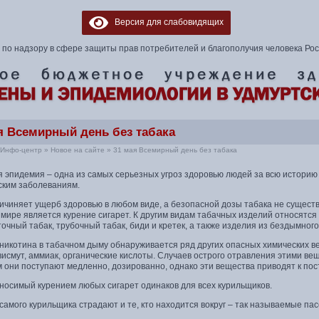
Версия для слабовидящих
по надзору в сфере защиты прав потребителей и благополучия человека Ро
я Всемирный день без табака
Инфо-центр
»
Новое на сайте
»
31 мая Всемирный день без табака
я эпидемия – одна из самых серьезных угроз здоровью людей за всю историю
ским заболеваниям.
ричиняет ущерб здоровью в любом виде, а безопасной дозы табака не сущес
 мире является курение сигарет. К другим видам табачных изделий относятся
очный табак, трубочный табак, биди и кретек, а также изделия из бездымного
никотина в табачном дыму обнаруживается ряд других опасных химических ве
висмут, аммиак, органические кислоты. Случаев острого отравления этими вещ
м они поступают медленно, дозированно, однако эти вещества приводят к по
аносимый курением любых сигарет одинаков для всех курильщиков.
амого курильщика страдают и те, кто находится вокруг – так называемые па