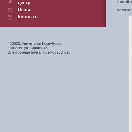
центр
Самый э
Цены
Каждая с
Контакты
426033, Удмуртская Республика,
г. Ижевск, ул. Кирова, 46
Электронная почта: fgus@cgeudm.su