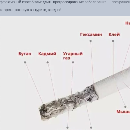
ффективный способ замедлить прогрессирование заболевания — прекращен
игарета, которую вы курите, вредна!