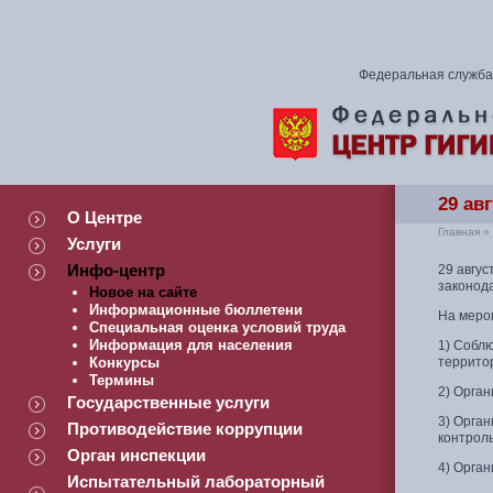
Федеральная служба 
29 ав
О Центре
Главная
»
Услуги
Инфо-центр
29 авгу
законода
Новое на сайте
Информационные бюллетени
На меро
Специальная оценка условий труда
Информация для населения
1) Собл
Конкурсы
территор
Термины
2) Орга
Государственные услуги
3) Орган
Противодействие коррупции
контрол
Орган инспекции
4) Орган
Испытательный лабораторный