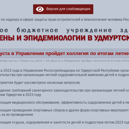
Версия для слабовидящих
по надзору в сфере защиты прав потребителей и благополучия человека Ро
густа в Управлении пройдет коллегия по итогам летн
Инфо-центр
»
Новое на сайте
»
29 августа в Управлении пройдет коллегия по итогам лет
ста 2023 года в Управлении Роспотребнадзора по Удмуртской Республике орг
тельства при организации летней оздоровительной кампании детей и подрос
приятии будет рассмотрено несколько вопросов:
юдение требований санитарного законодательства при организации летней о
ии Удмуртии в 2023 году
низация медицинского обслуживания, эффективность оздоровления детей в л
изация проведения спортивных сборов и других форм спортивных мероприяти
ь за их проведением
изация отдыха, оздоровления и занятости детей и подростков летом 2023 го