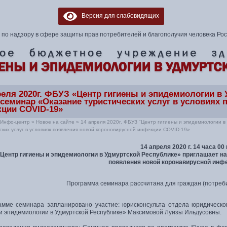
Версия для слабовидящих
по надзору в сфере защиты прав потребителей и благополучия человека Ро
реля 2020г. ФБУЗ «Центр гигиены и эпидемиологии в
семинар «Оказание туристических услуг в условиях
ции COVID-19»
Инфо-центр
»
Новое на сайте
»
14 апреля 2020г. ФБУЗ "Центр гигиены и эпидемиологии 
ских услуг в условиях появления новой короновирусной инфекции COVID-19»
14 апреля 2020 г. 14 часа 00
Центр гигиены и эпидемиологии в Удмуртской Республике» приглашает на
появления новой коронавирусной инф
Программа семинара рассчитана для граждан (потреб
амме семинара запланировано участие: юрисконсульта отдела юридическ
 и эпидемиологии в Удмуртской Республике» Максимовой Луизы Ильдусовны.