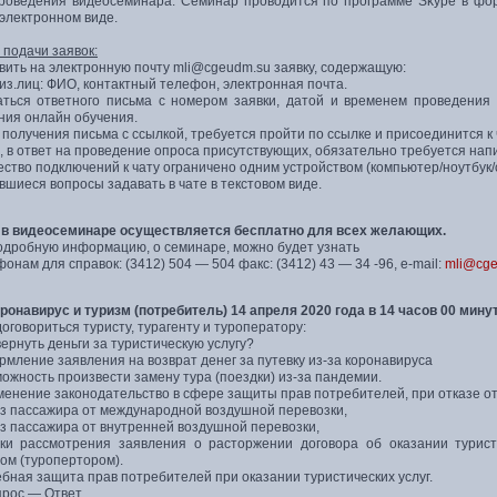
роведения видеосеминара: Семинар проводится по программе Skype в фор
 электронном виде.
 подачи заявок:
вить на электронную почту mli@cgeudm.su заявку, содержащую:
из.лиц: ФИО, контактный телефон, электронная почта.
аться ответного письма с номером заявки, датой и временем проведения 
ния онлайн обучения.
 получения письма с ссылкой, требуется пройти по ссылке и присоединится к 
е, в ответ на проведение опроса присутствующих, обязательно требуется нап
ество подключений к чату ограничено одним устройством (компьютер/ноутбук
вшиеся вопросы задавать в чате в текстовом виде.
 в видеосеминаре осуществляется бесплатно для всех желающих.
одробную информацию, о семинаре, можно будет узнать
онам для справок: (3412) 504 — 504 факс: (3412) 43 — 34 -96, е-mail:
mli@cg
ронавирус и туризм (потребитель) 14 апреля 2020 года в 14 часов 00 минут
 договориться туристу, турагенту и туроператору:
 вернуть деньги за туристическую услугу?
рмление заявления на возврат денег за путевку из-за коронавируса
можность произвести замену тура (поездки) из-за пандемии.
менение законодательство в сфере защиты прав потребителей, при отказе от 
каз пассажира от международной воздушной перевозки,
аз пассажира от внутренней воздушной перевозки,
оки рассмотрения заявления о расторжении договора об оказании турис
ом (туропертором).
ебная защита прав потребителей при оказании туристических услуг.
прос — Ответ.