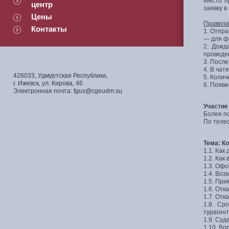
Место п
центр
заявку в
Цены
Правила
Контакты
1. Отпра
— для ф
2. Дожд
проведе
3. После
4. В чат
426033, Удмуртская Республика,
5. Колич
г. Ижевск, ул. Кирова, 46
6. Появи
Электронная почта: fgus@cgeudm.su
Участие
Более п
По телеф
Тема: Ко
1.1. Как
1.2. Как
1.3. Офо
1.4. Воз
1.5. При
1.6. От
1.7. Отк
1.8. Ср
турагент
1.9. Суд
1.10. Во