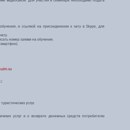
ме видеосвязи. Для участия в семинаре необходимо подать
обучения, и ссылкой на присоединение к чату в Skype, для
чату.
исать номер заявки на обучение.
/смартфон).
eudm.su
.:
туристических услуг.
тичеких услуг и о возврате денежных средств потребителю