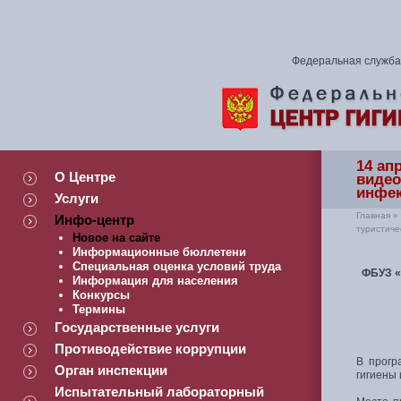
Федеральная служба 
14 ап
О Центре
видео
инфек
Услуги
Главная
»
Инфо-центр
туристиче
Новое на сайте
Информационные бюллетени
Специальная оценка условий труда
ФБУЗ «
Информация для населения
Конкурсы
Термины
Государственные услуги
Противодействие коррупции
В прогр
Орган инспекции
гигиены
Испытательный лабораторный