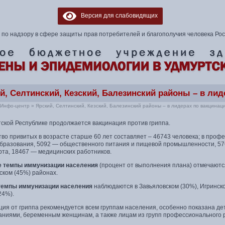
Версия для слабовидящих
по надзору в сфере защиты прав потребителей и благополучия человека Ро
й, Селтинский, Кезский, Балезинский районы – в лид
Инфо-центр
»
Ярский, Селтинский, Кезский, Балезинский районы – в лидерах по вакцинац
тской Республике продолжается вакцинация против гриппа.
во привитых в возрасте старше 60 лет составляет – 46743 человека; в проф
бразования, 5092 — общественного питания и пищевой промышленности, 57
рта, 18467 — медицинских работников.
 темпы иммунизации населения
(процент от выполнения плана) отмечаются
ском (45%) районах.
темпы иммунизации населения
наблюдаются в Завьяловском (30%), Игринско
24%).
ция от гриппа рекомендуется всем группам населения, особенно показана де
аниями, беременным женщинам, а также лицам из групп профессионального р