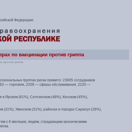
ссийской Федерации
ерах по вакцинации против гриппа
ии против гриппа
ессиональных группах риска привито: 23005 сотрудников
63 — торговли, 2209 — сферы обслуживания, 2220 —
 в Ярском (61%), Селтинском (48%), Кезском (45%),
м (31%), Увинском (31%), районах и городах Сарапул (28%),
тям с 6 месяцев, людям, страдающим хроническими
иска.