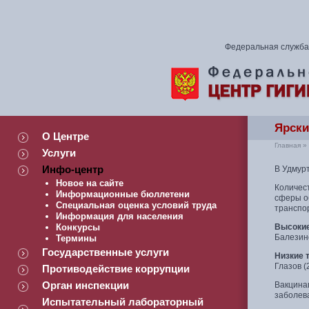
Федеральная служба 
Ярски
О Центре
Главная
»
Услуги
Инфо-центр
В Удмур
Новое на сайте
Количест
Информационные бюллетени
сферы о
Специальная оценка условий труда
транспо
Информация для населения
Конкурсы
Высокие
Балезин
Термины
Государственные услуги
Низкие 
Глазов (
Противодействие коррупции
Орган инспекции
Вакцина
заболев
Испытательный лабораторный