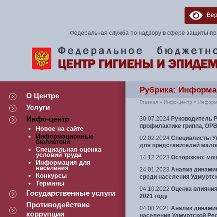
Верс
Федеральная служба по надзору в сфере защиты пр
Рубрика:
Информа
О Центре
Главная
»
Инфо-центр
»
Информ
Услуги
Инфо-центр
30.07.2024
Руководитель Р
профилактике гриппа, ОРВ
Новое на сайте
Информационные
02.02.2024
Специалисты У
бюллетени
для представителей малог
Специальная оценка
условий труда
14.12.2023
Осторожно: мо
Информация для
населения
24.01.2023
Анализ динамик
Конкурсы
среди населения Удмуртск
Термины
04.10.2022
Оценка влияния
Государственные услуги
2021 году
Противодействие
04.08.2021
Анализ динамик
коррупции
населения Удмуртской Рес