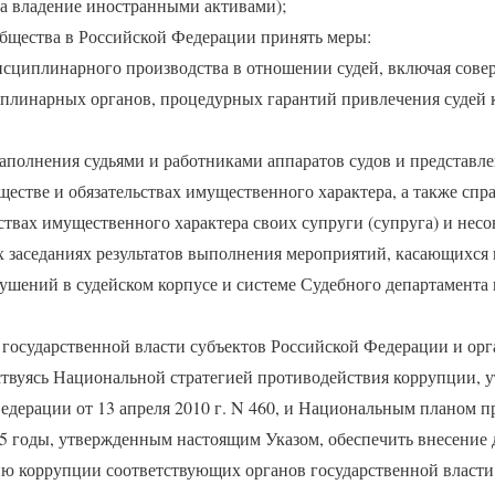
на владение иностранными активами);
общества в Российской Федерации принять меры:
сциплинарного производства в отношении судей, включая сове
плинарных органов, процедурных гарантий привлечения судей
аполнения судьями и работниками аппаратов судов и представле
ществе и обязательствах имущественного характера, а также спра
ствах имущественного характера своих супруги (супруга) и нес
х заседаниях результатов выполнения мероприятий, касающихся
шений в судейском корпусе и системе Судебного департамента
 государственной власти субъектов Российской Федерации и орг
ствуясь Национальной стратегией противодействия коррупции, 
едерации от 13 апреля 2010 г. N 460, и Национальным планом 
 годы, утвержденным настоящим Указом, обеспечить внесение до
ю коррупции соответствующих органов государственной власти