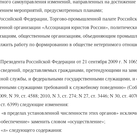
тного самоуправления изменений, направленных на достижение к
нением мероприятий, предусмотренных планами;
Российской Федерации, Торгово-промышленной палате Российс
енной организации «Ассоциация юристов России», политически
изациям, общественным организациям, объединяющим промышл
лжить работу по формированию в обществе нетерпимого отнош
а Президента Российской Федерации от 21 сентября 2009 г. N 10
 сведений, представляемых гражданами, претендующими на за
нной службы, и федеральными государственными служащими, и
енными служащими требований к служебному поведению» (Собр
 N 39, ст. 4588; 2010, N 3, ст. 274; N 27, ст. 3446; N 30, ст. 4070
9, ст. 6399) следующие изменения:
ва «в пределах установленной численности этих органов» исключ
 «обеспечение» заменить словом «осуществление»;
 «л» следующего содержания: