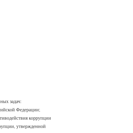
ных задач:
сийской Федерации;
отиводействия коррупции
ррупции, утвержденной