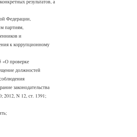
онкретных результатов, а
кой Федерации,
м партиям,
енников и
ения к коррупционному
65 «О проверке
мещение должностей
 соблюдения
ание законодательства
; 2012, N 12, ст. 1391;
ить;