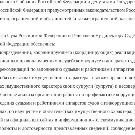
льного Собрания Российской Федерации и депутатами Государ
оссийской Федерации предусмотренных законодательством Рос
етов, ограничений и обязанностей, а также ограничений, касаю
ого Суда Российской Федерации и Генеральному директору Суде
ой Федерации обеспечить:
(подразделений), координирующего (координирующих) реализац
ионным правонарушениям в судейском корпусе и аппаратах суд
рекомендаций по заполнению судьями и работниками аппаратов 
обязательствах имущественного характера, а также справок о дох
ах имущественного характера своих супруги (супруга) и несове
й основе анализа организации работы по профилактике корруп
людения судьями и работниками аппаратов судов антикоррупцио
одах, об имуществе и обязательствах имущественного характера;
й на официальных сайтах в информационно-телекоммуникацион
полноты и достоверности представленных сведений; соблюдение