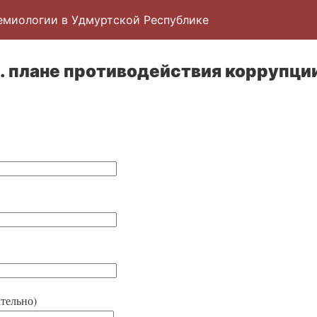
емиологии в Удмуртской Республике
ц. плане противодействия коррупции
тельно)