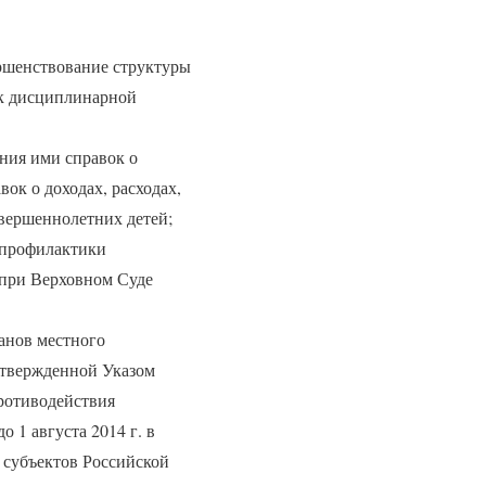
ршенствование структуры
 к дисциплинарной
ния ими справок о
вок о доходах, расходах,
овершеннолетних детей;
 профилактики
 при Верховном Суде
анов местного
утвержденной Указом
противодействия
 1 августа 2014 г. в
 субъектов Российской