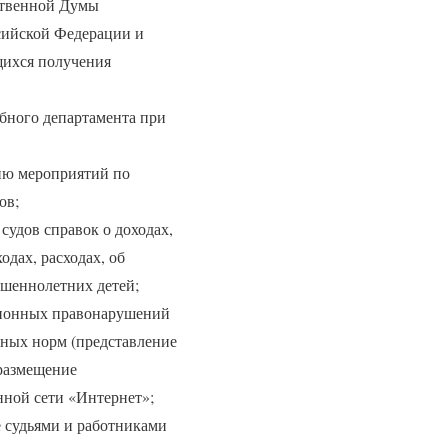
ственной Думы
сийской Федерации и
щихся получения
бного департамента при
ию мероприятий по
ов;
судов справок о доходах,
одах, расходах, об
ршеннолетних детей;
ционных правонарушений
нных норм (представление
 размещение
ной сети «Интернет»;
 судьями и работниками