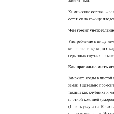
животными.
Химические остатки – есл
остаться на кожице плодо
Чем грозит употреблени
Употребление в пищу нем
кишечные инфекции с хар
серьезных случаях возмо
Как правильно мыть яг
Замочите ягоды в чистой 
земли.Тщательно промойт
такими как клубника и ма
плотной кожицей (смород
(1 часть уксуса на 10 час
простых привычек. Неско