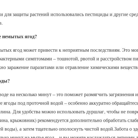
и для защиты растений использовались пестициды и другие сред
в.
е немытых ягод?
ытых ягод может привести к неприятным последствиям. Это мог
актерными симптомами – тошнотой, рвотой и расстройством пи
жно заражение паразитами или отравление химическими веществ
оды?
воде на несколько минут – это поможет размягчить загрязнения и
е ягоды под проточной водой – особенно аккуратно обращайтесь
лина. Для удобства можно использовать дуршлаг, чтобы не пов
ина, крыжовник) рекомендуется дополнительно обработать сла
тей воды), а затем тщательно ополоснуть чистой водой.Забота о з
лько минут на мытье ягод – и вы можете наслаждаться летними 