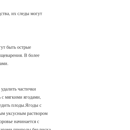
ства, их следы могут
ут быть острые
щеварения. В более
ами.
 удалить частички
 с мягкими ягодами,
редить плоды.Ягоды с
бым уксусным раствором
доровье начинается с
дарами природы без риска