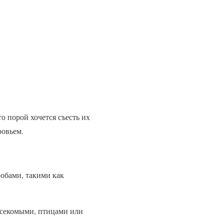
о порой хочется съесть их
ровьем.
робами, такими как
насекомыми, птицами или