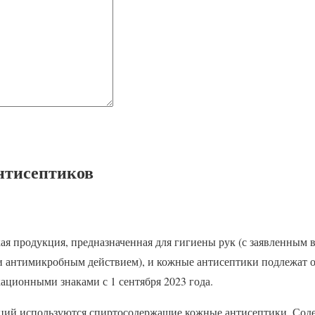
нтисептиков
я продукция, предназначенная для гигиены рук (с заявленным 
и антимикробным действием), и кожные антисептики подлежат 
ционными знаками с 1 сентября 2023 года.
ий используются спиртосодержащие кожные антисептики. Соде