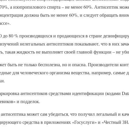
70%, а изопропилового спирта – не менее 60%. Антисептик може
онцентрация должна быть не менее 60%, и следует обращать вним
ссе».
60 до 80 % производящихся и продающихся в стране дезинфицир
 изучений нелегальных антисептиков показывают, что в них зач
ть, такая жидкость не выполняет своей главной функции – не уби
жет быть не только бесполезна, но и опасна. Производители кон
едные для человеческого организма вещества, например, самые 
ки.
ркировка антисептиков средствами идентификации (кодами Data
евиков» и подделок.
антисептика может сам убедиться, что получил легальный и кач
цирующего средства в приложениях «Госуслуги» и «Честный ЗН