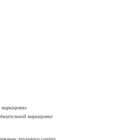
в маркировке
обязательной маркировке
ржание этилового спирта