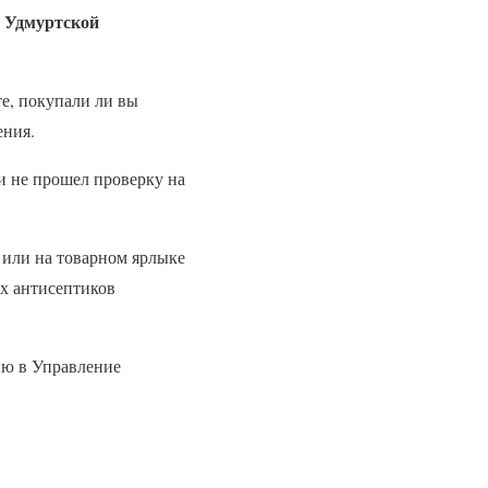
о Удмуртской
е, покупали ли вы
ения.
и не прошел проверку на
 или на товарном ярлыке
х антисептиков
ию в Управление