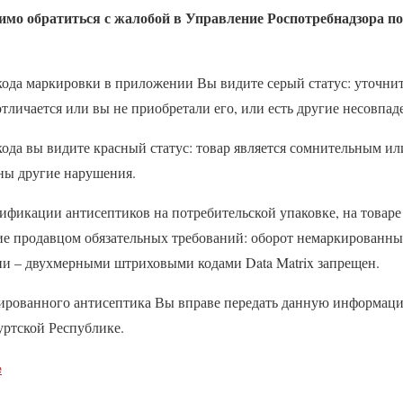
димо обратиться с жалобой в Управление Роспотребнадзора п
кода маркировки в приложении Вы видите серый статус: уточнит
отличается или вы не приобретали его, или есть другие несовпад
ода вы видите красный статус: товар является сомнительным ил
ны другие нарушения.
ификации антисептиков на потребительской упаковке, на товаре
ие продавцом обязательных требований: оборот немаркированны
и – двухмерными штриховыми кодами Data Matrix запрещен.
ированного антисептика Вы вправе передать данную информац
уртской Республике.
е