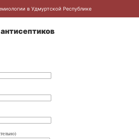
емиологии в Удмуртской Республике
 антисептиков
тельно)