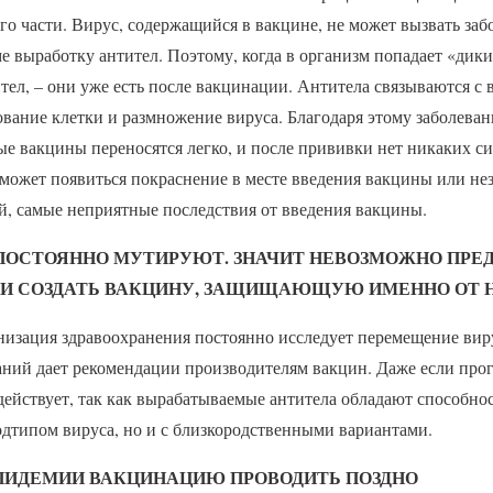
го части. Вирус, содержащийся в вакцине, не может вызвать заб
е выработку антител. Поэтому, когда в организм попадает «дики
тел, – они уже есть после вакцинации. Антитела связываются с 
ание клетки и размножение вируса. Благодаря этому заболеван
ые вакцины переносятся легко, и после прививки нет никаких с
может появиться покраснение в месте введения вакцины или не
й, самые неприятные последствия от введения вакцины.
 ПОСТОЯННО МУТИРУЮТ. ЗНАЧИТ НЕВОЗМОЖНО ПРЕД
» И СОЗДАТЬ ВАКЦИНУ, ЗАЩИЩАЮЩУЮ ИМЕННО ОТ 
низация здравоохранения постоянно исследует перемещение виру
аний дает рекомендации производителям вакцин. Даже если прог
действует, так как вырабатываемые антитела обладают способно
одтипом вируса, но и с близкородственными вариантами.
ЭПИДЕМИИ ВАКЦИНАЦИЮ ПРОВОДИТЬ ПОЗДНО