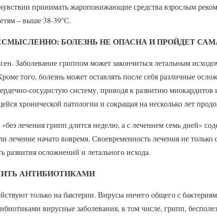
чувствии принимать жаропонижающие средства взрослым реком
етям – выше 38-39°С.
ЕССМЫСЛЕННО: БОЛЕЗНЬ НЕ ОПАСНА И ПРОЙДЕТ САМ
сен. Заболевание гриппом может закончиться летальным исходо
роме того, болезнь может оставлять после себя различные осло
сердечно-сосудистую систему, приводя к развитию миокардитов
йся хронической патологии и сокращая на несколько лет прод
без лечения грипп длится неделю, а с лечением семь дней» со
сли лечение начато вовремя. Своевременность лечения не только 
ь развития осложнений и летального исхода.
ЕЧИТЬ АНТИБИОТИКАМИ
йствуют только на бактерии. Вирусы ничего общего с бактериям
тибиотиками вирусные заболевания, в том числе, грипп, бесполе