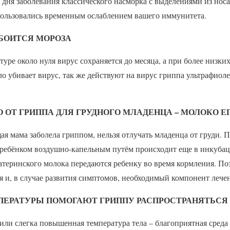
 дня заболевания классического насморка с выделениями из носа,
пользовались временным ослаблением вашего иммунитета.
 БОИТСЯ МОРОЗА
туре около нуля вирус сохраняется до месяца, а при более низки
о убивает вирус, так же действуют на вирус гриппа ультрафиол
О ОТ ГРИППА ДЛЯ ГРУДНОГО МЛАДЕНЦА – МОЛОКО 
щая мама заболела гриппом, нельзя отлучать младенца от груди. 
с ребёнком воздушно-капельным путём происходит еще в инкуба
атеринского молока передаются ребенку во время кормления. По
я и, в случае развития симптомов, необходимый компонент лече
МПЕРАТУРЫ ПОМОГАЮТ ГРИППУ РАСПРОСТРАНЯТЬСЯ
 или слегка повышенная температура тела – благоприятная среда