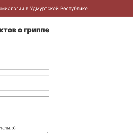
емиологии в Удмуртской Республике
ктов о гриппе
тельно)