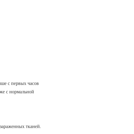
ыше с первых часов
аже с нормальной
 зараженных тканей.