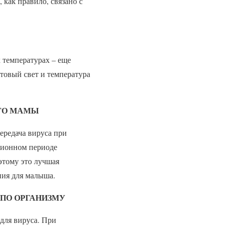
 как правило, связано с
х температурах – еще
етовый свет и температура
ЕГО МАМЫ
Передача вируса при
ционном периоде
этому это лучшая
ния для малыша.
 ПО ОРГАНИЗМУ
 для вируса. При