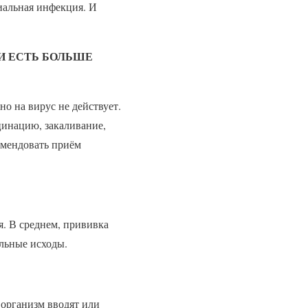
иальная инфекция. И
И ЕСТЬ БОЛЬШЕ
о на вирус не действует.
цинацию, закаливание,
омендовать приём
я. В среднем, прививка
альные исходы.
 организм вводят или