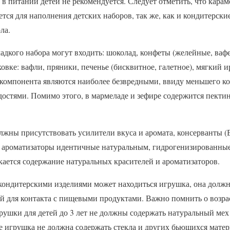
в питании детей не рекомендуется. Следует отметить, что караме
ется для наполнения детских наборов, так же, как и кондитерски
ла.
ладкого набора могут входить: шоколад, конфеты (желейные, ваф
ковке: вафли, пряники, печенье (бисквитное, галетное), мягкий и
 компонента являются наиболее безвредными, ввиду меньшего ко
остями. Помимо этого, в мармеладе и зефире содержится пектин
олжны присутствовать усилители вкуса и аромата, консерванты (Е
, ароматизаторы идентичные натуральным, гидрогенизированные
кается содержание натуральных красителей и ароматизаторов.
 кондитерскими изделиями может находиться игрушка, она должн
ой для контакта с пищевыми продуктами. Важно помнить о возр
рушки для детей до 3 лет не должны содержать натуральный мех
 игрушка не должна содержать стекла и других бьющихся матери