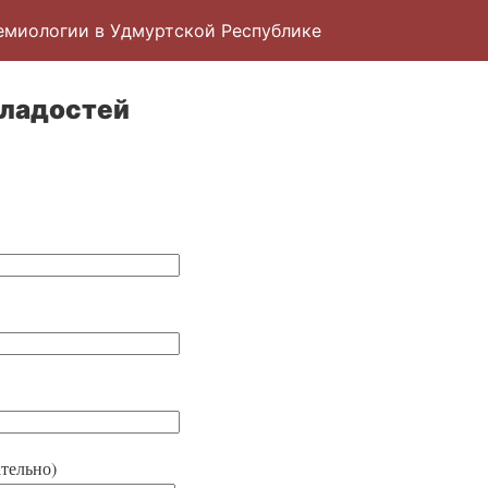
емиологии в Удмуртской Республике
сладостей
тельно)