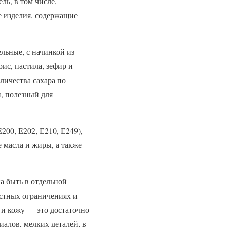
ль, в том числе,
е изделия, содержащие
ельные, с начинкой из
рис, пастила, зефир и
личества сахара по
, полезный для
200, Е202, Е210, Е249),
 масла и жиры, а также
а быть в отдельной
астных ограничениях и
 и кожу — это достаточно
алов, мелких деталей, в