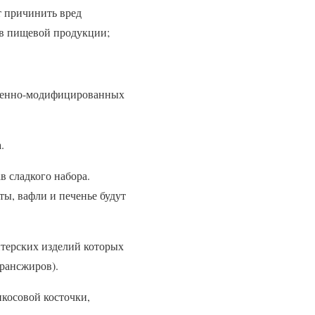
т причинить вред
тв пищевой продукции;
 генно-модифицированных
.
в сладкого набора.
ты, вафли и печенье будут
итерских изделий которых
рансжиров).
икосовой косточки,