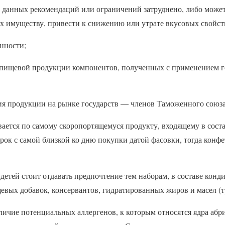
ез данных рекомендаций или ограничений затруднено, либо може
их имуществу, привести к снижению или утрате вкусовых свойс
нности;
в пищевой продукции компонентов, полученных с применением
ия продукции на рынке государств — членов Таможенного союза
ается по самому скоропортящемуся продукту, входящему в соста
ок с самой близкой ко дню покупки датой фасовки, тогда конфе
детей стоит отдавать предпочтение тем наборам, в составе конд
вых добавок, консервантов, гидратированных жиров и масел (т
ичие потенциальных аллергенов, к которым относятся ядра абр